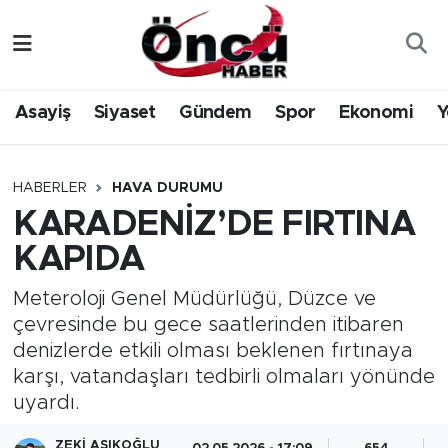
Asayiş
Düzce Nöbetçi Eczaneler
Asayiş
Siyaset
Gündem
Spor
Ekonomi
Y
Gündem
Düzce Hava Durumu
Sağlık & Çevre
Düzce Namaz Vakitleri
HABERLER
HAVA DURUMU
KARADENİZ’DE FIRTINA
Spor
Düzce Trafik Yoğunluk Haritası
KAPIDA
Siyaset
Süper Lig Puan Durumu ve Fikstür
Meteroloji Genel Müdürlüğü, Düzce ve
çevresinde bu gece saatlerinden itibaren
Yerel Haber
Tüm Manşetler
denizlerde etkili olması beklenen fırtınaya
karşı, vatandaşları tedbirli olmaları yönünde
Öncü Radyo Dinle
Son Dakika Haberleri
uyardı.
Öncü TV İzle
Haber Arşivi
ZEKI AŞIKOĞLU