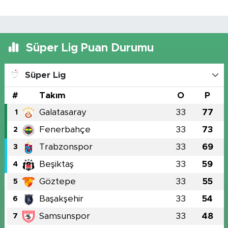
Süper Lig Puan Durumu
Süper Lig
#
Takım
O
P
Galatasaray
33
77
1
Fenerbahçe
33
73
2
Trabzonspor
33
69
3
Beşiktaş
33
59
4
Göztepe
33
55
5
Başakşehir
33
54
6
Samsunspor
33
48
7