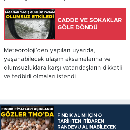
CADDE VE SOKAKLAR
GÖLE DÖNDÜ
Meteoroloji’den yapılan uyarıda,
yaşanabilecek ulaşım aksamalarına ve
olumsuzluklara karşı vatandaşların dikkatli
ve tedbirli olmaları istendi.
FINDIK ALIMI İÇİN O
TARİHTEN İTİBAREN
RANDEVU ALINABİLECEK