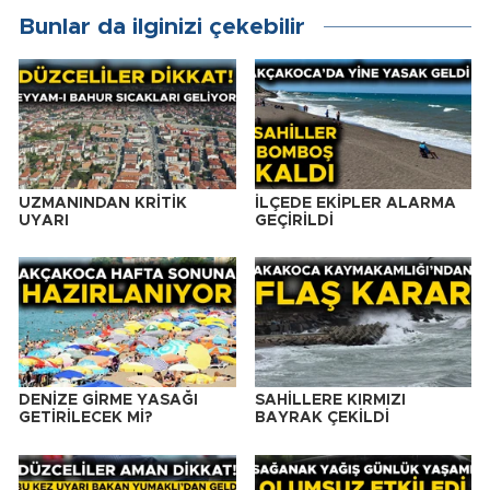
Bunlar da ilginizi çekebilir
UZMANINDAN KRİTİK
İLÇEDE EKİPLER ALARMA
UYARI
GEÇİRİLDİ
DENİZE GİRME YASAĞI
SAHİLLERE KIRMIZI
GETİRİLECEK Mİ?
BAYRAK ÇEKİLDİ