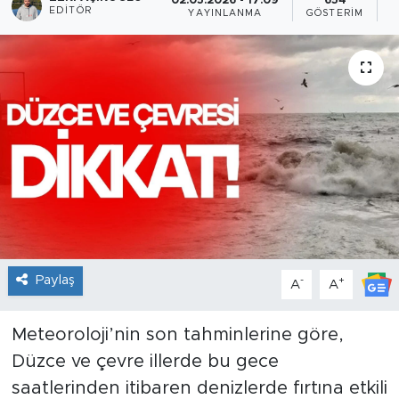
02.05.2026 - 17:09
654
EDITÖR
YAYINLANMA
GÖSTERIM
O
Paylaş
-
+
A
A
Meteoroloji’nin son tahminlerine göre,
Düzce ve çevre illerde bu gece
saatlerinden itibaren denizlerde fırtına etkili