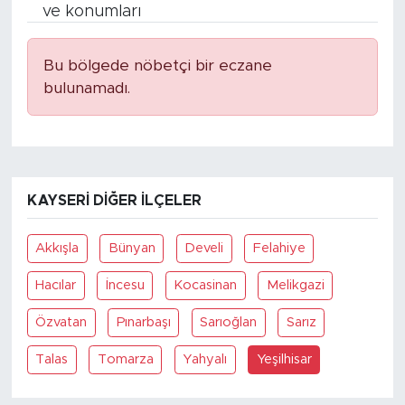
ve konumları
Bu bölgede nöbetçi bir eczane
bulunamadı.
KAYSERI DIĞER İLÇELER
Akkışla
Bünyan
Develi
Felahiye
Hacılar
İncesu
Kocasinan
Melikgazi
Özvatan
Pınarbaşı
Sarıoğlan
Sarız
Talas
Tomarza
Yahyalı
Yeşilhisar