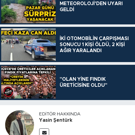
METEOROLOJİ’DEN UYARI
GELDİ
İKİ OTOMOBİLİN ÇARPIŞMASI
SONUCU 1 KİŞİ ÖLDÜ, 2 KİŞİ
AĞIR YARALANDI
"OLAN YİNE FINDIK
ÜRETİCİSİNE OLDU"
EDITÖR HAKKINDA
Yasin Şentürk