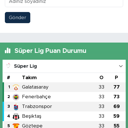
Gönder
Süper Lig Puan Durumu
Süper Lig
#
Takım
O
P
Galatasaray
33
77
1
Fenerbahçe
33
73
2
Trabzonspor
33
69
3
Beşiktaş
33
59
4
Göztepe
33
55
5