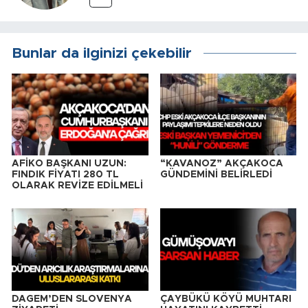
Bunlar da ilginizi çekebilir
AFİKO BAŞKANI UZUN:
“KAVANOZ” AKÇAKOCA
FINDIK FİYATI 280 TL
GÜNDEMİNİ BELİRLEDİ
OLARAK REVİZE EDİLMELİ
DAGEM’DEN SLOVENYA
ÇAYBÜKÜ KÖYÜ MUHTARI