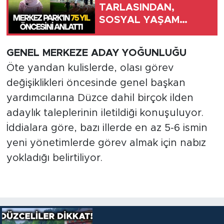
TARLASINDAN,
SOSYAL YAŞAM
ALANINA UZANAN
SERÜVEN”
GENEL MERKEZE ADAY YOĞUNLUĞU
Öte yandan kulislerde, olası görev
değişiklikleri öncesinde genel başkan
yardımcılarına Düzce dahil birçok ilden
adaylık taleplerinin iletildiği konuşuluyor.
İddialara göre, bazı illerde en az 5-6 ismin
yeni yönetimlerde görev almak için nabız
yokladığı belirtiliyor.