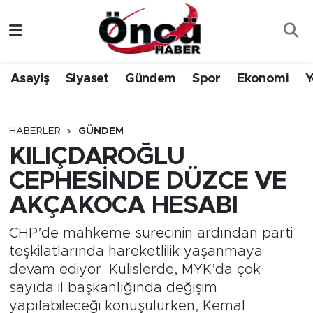
Asayiş
Düzce Nöbetçi Eczaneler
Asayiş
Siyaset
Gündem
Spor
Ekonomi
Y
Gündem
Düzce Hava Durumu
Sağlık & Çevre
Düzce Namaz Vakitleri
HABERLER
GÜNDEM
KILIÇDAROĞLU
Spor
Düzce Trafik Yoğunluk Haritası
CEPHESİNDE DÜZCE VE
Siyaset
Süper Lig Puan Durumu ve Fikstür
AKÇAKOCA HESABI
Yerel Haber
Tüm Manşetler
CHP’de mahkeme sürecinin ardından parti
teşkilatlarında hareketlilik yaşanmaya
Öncü Radyo Dinle
Son Dakika Haberleri
devam ediyor. Kulislerde, MYK’da çok
sayıda il başkanlığında değişim
Öncü TV İzle
Haber Arşivi
yapılabileceği konuşulurken, Kemal