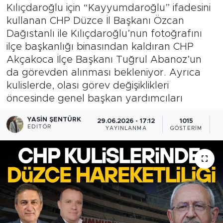
Kılıçdaroğlu için “Kayyumdaroğlu” ifadesini
kullanan CHP Düzce İl Başkanı Özcan
Dağıstanlı ile Kılıçdaroğlu’nun fotoğrafını
ilçe başkanlığı binasından kaldıran CHP
Akçakoca İlçe Başkanı Tuğrul Abanoz’un
da görevden alınması bekleniyor. Ayrıca
kulislerde, olası görev değişiklikleri
öncesinde genel başkan yardımcıları
YASIN ŞENTÜRK
29.06.2026 - 17:12
1015
EDITÖR
YAYINLANMA
GÖSTERIM
O