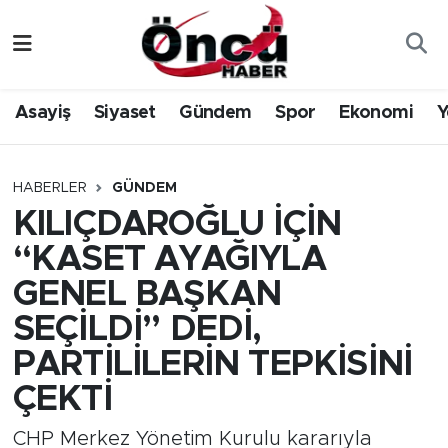
Asayiş
Düzce Nöbetçi Eczaneler
Asayiş
Siyaset
Gündem
Spor
Ekonomi
Y
Gündem
Düzce Hava Durumu
Sağlık & Çevre
Düzce Namaz Vakitleri
HABERLER
GÜNDEM
KILIÇDAROĞLU İÇİN
Spor
Düzce Trafik Yoğunluk Haritası
“KASET AYAĞIYLA
Siyaset
Süper Lig Puan Durumu ve Fikstür
GENEL BAŞKAN
SEÇİLDİ” DEDİ,
Yerel Haber
Tüm Manşetler
PARTİLİLERİN TEPKİSİNİ
Öncü Radyo Dinle
Son Dakika Haberleri
ÇEKTİ
Öncü TV İzle
Haber Arşivi
CHP Merkez Yönetim Kurulu kararıyla