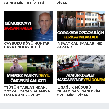
GÜNDEMİNİ BELİRLEDİ
ZİYARETİ
ÇAYBÜKÜ KÖYÜ MUHTARI
İNŞAAT ÇALIŞMALARI HIZ
HAYATINI KAYBETTİ
KAZANDI
“TÜTÜN TARLASINDAN,
İL SAĞLIK MÜDÜRÜ
SOSYAL YAŞAM ALANINA
YILMAZ’DAN, BAŞHEKİM
UZANAN SERÜVEN”
ÖZDEMİR’E ZİYARET