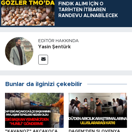
FINDIK ALIMI İÇİN O
TARİHTEN İTİBAREN
RANDEVU ALINABİLECEK
EDITÖR HAKKINDA
Yasin Şentürk
Bunlar da ilginizi çekebilir
“KAVANOZ” AKÇAKOCA
DAGEM’DEN SLOVENYA