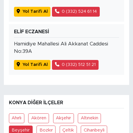
Yol Tarifi Al
0 (332) 524 61 14
ELİF ECZANESİ
Hamidiye Mahallesi Ali Akkanat Caddesi
No:39A
Yol Tarifi Al
0 (332) 512 51 21
KONYA DIĞER İLÇELER
Ahırlı
Akören
Akşehir
Altınekin
Beyşehir
Bozkır
Çeltik
Cihanbeyli