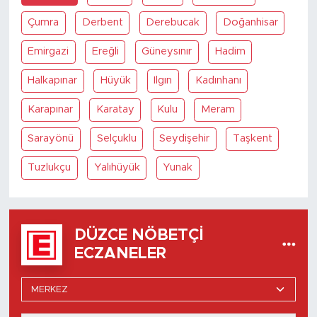
Çumra
Derbent
Derebucak
Doğanhisar
Emirgazi
Ereğli
Güneysınır
Hadim
Halkapınar
Hüyük
Ilgın
Kadınhanı
Karapınar
Karatay
Kulu
Meram
Sarayönü
Selçuklu
Seydişehir
Taşkent
Tuzlukçu
Yalıhüyük
Yunak
DÜZCE NÖBETÇI
ECZANELER