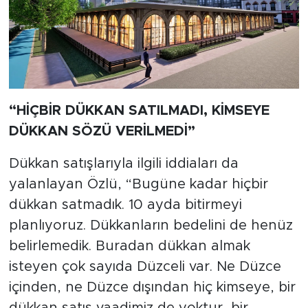
“HİÇBİR DÜKKAN SATILMADI, KİMSEYE
DÜKKAN SÖZÜ VERİLMEDİ”
Dükkan satışlarıyla ilgili iddiaları da
yalanlayan Özlü, “Bugüne kadar hiçbir
dükkan satmadık. 10 ayda bitirmeyi
planlıyoruz. Dükkanların bedelini de henüz
belirlemedik. Buradan dükkan almak
isteyen çok sayıda Düzceli var. Ne Düzce
içinden, ne Düzce dışından hiç kimseye, bir
dükkan satış vaadimiz de yoktur, bir