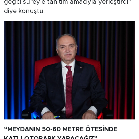
geçici süreyle tanıtım amacıyla yerleştirdi”
diye konuştu.
“MEYDANIN 50-60 METRE ÖTESİNDE
KATLI OTOPARK YAPACAĞIZ”