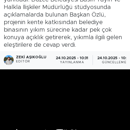
Halkla İlişkiler Müdürlüğü stüdyosunda
açıklamalarda bulunan Başkan Özlü,
projenin kente katkısından belediye
binasının yıkım sürecine kadar pek çok
konuya açıklık getirerek, yıkımla ilgili gelen
eleştirilere de cevap verdi.
ZEKI AŞIKOĞLU
24.10.2025 - 10:31
24.10.2025 - 10:5
EDITÖR
YAYINLANMA
GÜNCELLEME