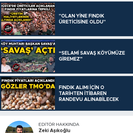
"OLAN YİNE FINDIK
ÜRETİCİSİNE OLDU"
“SELAMİ SAVAŞ KÖYÜMÜZE
GİREMEZ”
FINDIK ALIMI İÇİN O
TARİHTEN İTİBAREN
RANDEVU ALINABİLECEK
EDITÖR HAKKINDA
Zeki Aşıkoğlu