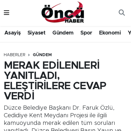
Asayiş
Düzce Nöbetçi Eczaneler
Asayiş
Siyaset
Gündem
Spor
Ekonomi
Y
Gündem
Düzce Hava Durumu
Sağlık & Çevre
Düzce Namaz Vakitleri
HABERLER
GÜNDEM
MERAK EDİLENLERİ
Spor
Düzce Trafik Yoğunluk Haritası
YANITLADI,
Siyaset
Süper Lig Puan Durumu ve Fikstür
ELEŞTİRİLERE CEVAP
VERDİ
Yerel Haber
Tüm Manşetler
Düzce Belediye Başkanı Dr. Faruk Özlü,
Öncü Radyo Dinle
Son Dakika Haberleri
Cedidiye Kent Meydanı Projesi ile ilgili
kamuoyunda merak edilen tüm soruları
Öncü TV İzle
Haber Arşivi
yanıtladı. Düzce Belediyesi Basın Yayın ve