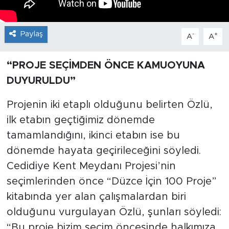
Paylaş
-
+
A
A
“PROJE SEÇİMDEN ÖNCE KAMUOYUNA
DUYURULDU”
Projenin iki etaplı olduğunu belirten Özlü,
ilk etabın geçtiğimiz dönemde
tamamlandığını, ikinci etabın ise bu
dönemde hayata geçirileceğini söyledi.
Cedidiye Kent Meydanı Projesi’nin
seçimlerinden önce “Düzce İçin 100 Proje”
kitabında yer alan çalışmalardan biri
olduğunu vurgulayan Özlü, şunları söyledi:
“Bu proje bizim seçim öncesinde halkımıza