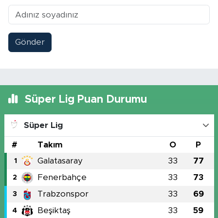
Gönder
Süper Lig Puan Durumu
Süper Lig
#
Takım
O
P
Galatasaray
33
77
1
Fenerbahçe
33
73
2
Trabzonspor
33
69
3
Beşiktaş
33
59
4