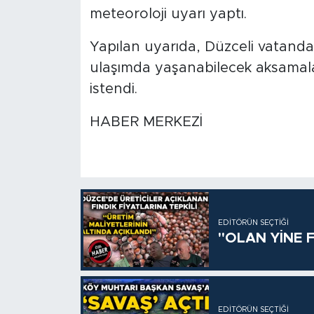
meteoroloji uyarı yaptı.
Yapılan uyarıda, Düzceli vatandaş
ulaşımda yaşanabilecek aksamalara
istendi.
HABER MERKEZİ
EDITÖRÜN SEÇTIĞI
"OLAN YİNE F
EDITÖRÜN SEÇTIĞI