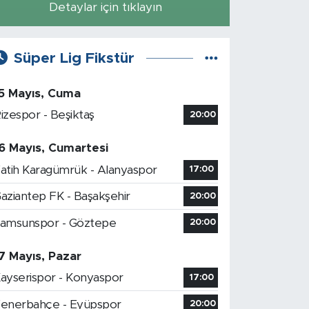
Detaylar için tıklayın
Süper Lig Fikstür
5 Mayıs, Cuma
izespor - Beşiktaş
20:00
6 Mayıs, Cumartesi
atih Karagümrük - Alanyaspor
17:00
aziantep FK - Başakşehir
20:00
amsunspor - Göztepe
20:00
7 Mayıs, Pazar
ayserispor - Konyaspor
17:00
enerbahçe - Eyüpspor
20:00