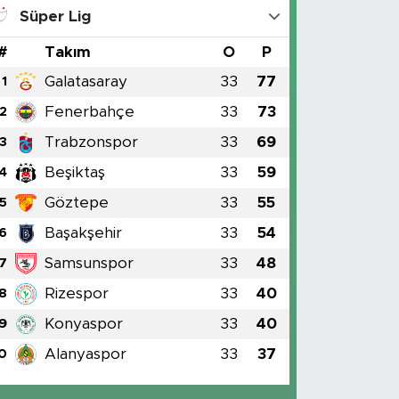
Süper Lig
#
Takım
O
P
Galatasaray
33
77
1
Fenerbahçe
33
73
2
Trabzonspor
33
69
3
Beşiktaş
33
59
4
Göztepe
33
55
5
Başakşehir
33
54
6
Samsunspor
33
48
7
Rizespor
33
40
8
Konyaspor
33
40
9
Alanyaspor
33
37
0