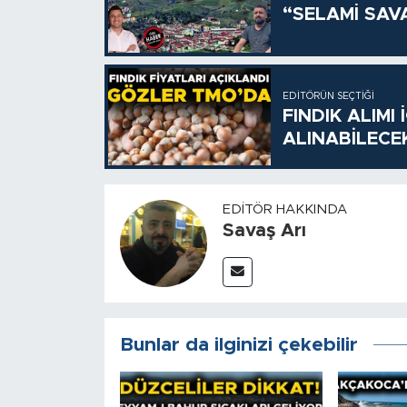
“SELAMİ SAV
EDITÖRÜN SEÇTIĞI
FINDIK ALIMI
ALINABİLECE
EDITÖR HAKKINDA
Savaş Arı
Bunlar da ilginizi çekebilir