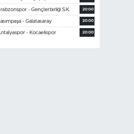
rabzonspor - Gençlerbirliği S.K.
20:00
asımpaşa - Galatasaray
20:00
ntalyaspor - Kocaelispor
20:00