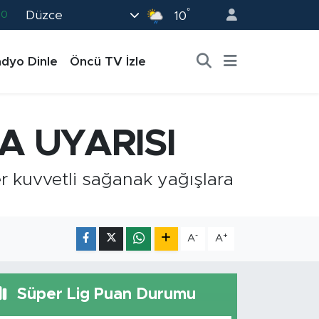
°
Düzce
82
10
02
dyo Dinle
Öncü TV İzle
19
18
19
A UYARISI
0
r kuvvetli sağanak yağışlara
-
+
A
A
Süper Lig Puan Durumu