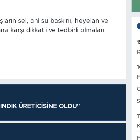
ların sel, ani su baskını, heyelan ve
 karşı dikkatli ve tedbirli olmaları
1
R
1
F
G
S
INDIK ÜRETİCİSİNE OLDU"
1
K
F