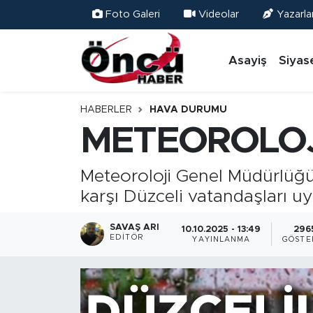
Foto Galeri
Videolar
Yazarla
Asayiş
Düzce Nöbetçi Eczaneler
Asayiş
Siyas
Gündem
Düzce Hava Durumu
HABERLER
HAVA DURUMU
Sağlık & Çevre
Düzce Namaz Vakitleri
METEOROLOJİ
Spor
Düzce Trafik Yoğunluk Haritası
Meteoroloji Genel Müdürlüğü,
karşı Düzceli vatandaşları uy
Siyaset
Süper Lig Puan Durumu ve Fikstür
SAVAŞ ARI
10.10.2025 - 13:49
296
Yerel Haber
Tüm Manşetler
EDITÖR
YAYINLANMA
GÖSTE
Öncü Radyo Dinle
Son Dakika Haberleri
Öncü TV İzle
Haber Arşivi