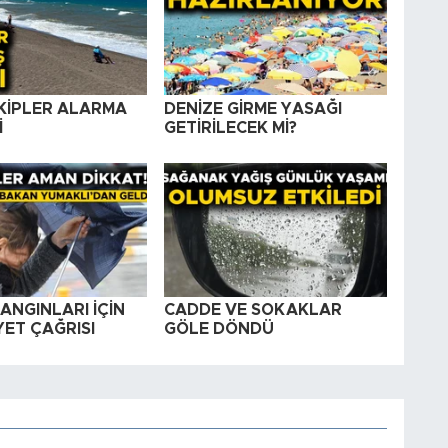
EKİPLER ALARMA
DENİZE GİRME YASAĞI
İ
GETİRİLECEK Mİ?
ANGINLARI İÇİN
CADDE VE SOKAKLAR
ET ÇAĞRISI
GÖLE DÖNDÜ