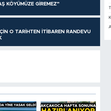
AŞ KÖYÜMÜZE GİREMEZ”
T
K
A
 İÇİN O TARİHTEN İTİBAREN RANDEVU
K