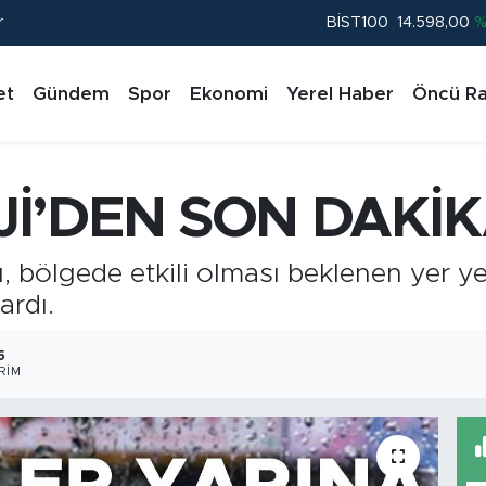
r
BITCOIN
79.591,74
%-1.
DOLAR
45,43620
%0.
et
Gündem
Spor
Ekonomi
Yerel Haber
Öncü Ra
EURO
53,38690
%0.
STERLİN
61,60380
%0.
G.ALTIN
6862,09000
%0.
’DEN SON DAKİK
BİST100
14.598,00
%
 bölgede etkili olması beklenen yer ye
ardı.
5
RIM