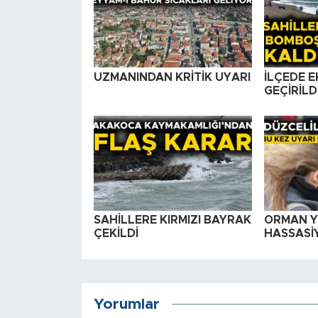
UZMANINDAN KRİTİK UYARI
İLÇEDE 
GEÇİRİLD
SAHİLLERE KIRMIZI BAYRAK
ORMAN Y
ÇEKİLDİ
HASSASİY
Yorumlar