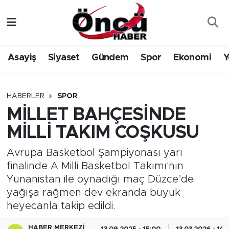
Asayiş
Düzce Nöbetçi Eczaneler
Asayiş
Siyaset
Gündem
Spor
Ekonomi
Y
Gündem
Düzce Hava Durumu
Sağlık & Çevre
Düzce Namaz Vakitleri
HABERLER
SPOR
MİLLET BAHÇESİNDE
Spor
Düzce Trafik Yoğunluk Haritası
MİLLİ TAKIM COŞKUSU
Siyaset
Süper Lig Puan Durumu ve Fikstür
Avrupa Basketbol Şampiyonası yarı
finalinde A Milli Basketbol Takımı'nın
Yerel Haber
Tüm Manşetler
Yunanistan ile oynadığı maç Düzce’de
yağışa rağmen dev ekranda büyük
Öncü Radyo Dinle
Son Dakika Haberleri
heyecanla takip edildi.
Öncü TV İzle
Haber Arşivi
HABER MERKEZI