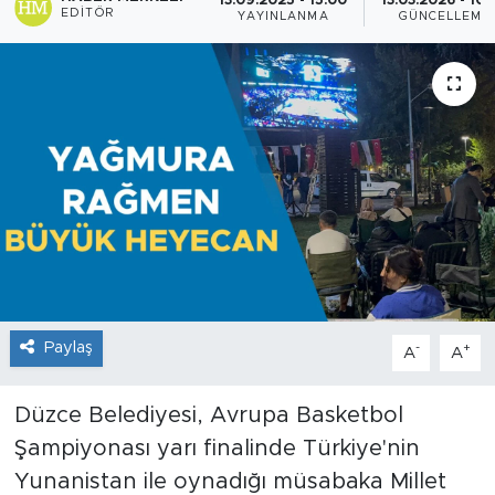
13.09.2025 - 15:00
13.03.2026 - 10:
EDITÖR
YAYINLANMA
GÜNCELLEME
Paylaş
-
+
A
A
Düzce Belediyesi, Avrupa Basketbol
Şampiyonası yarı finalinde Türkiye'nin
Yunanistan ile oynadığı müsabaka Millet