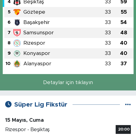
Beşiktaş
33
59
4
Göztepe
33
55
5
Başakşehir
33
54
6
Samsunspor
33
48
7
Rizespor
33
40
8
Konyaspor
33
40
9
Alanyaspor
33
37
10
Detaylar için tıklayın
Süper Lig Fikstür
15 Mayıs, Cuma
Rizespor - Beşiktaş
20:00