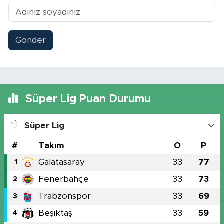
Gönder
Süper Lig Puan Durumu
Süper Lig
#
Takım
O
P
Galatasaray
33
77
1
Fenerbahçe
33
73
2
Trabzonspor
33
69
3
Beşiktaş
33
59
4