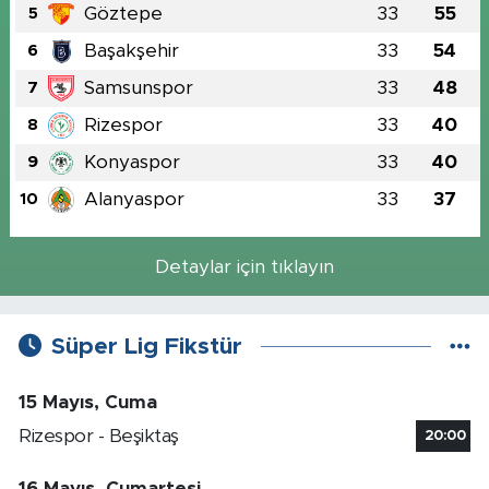
Göztepe
33
55
5
Başakşehir
33
54
6
Samsunspor
33
48
7
Rizespor
33
40
8
Konyaspor
33
40
9
Alanyaspor
33
37
10
Detaylar için tıklayın
Süper Lig Fikstür
15 Mayıs, Cuma
Rizespor - Beşiktaş
20:00
16 Mayıs, Cumartesi