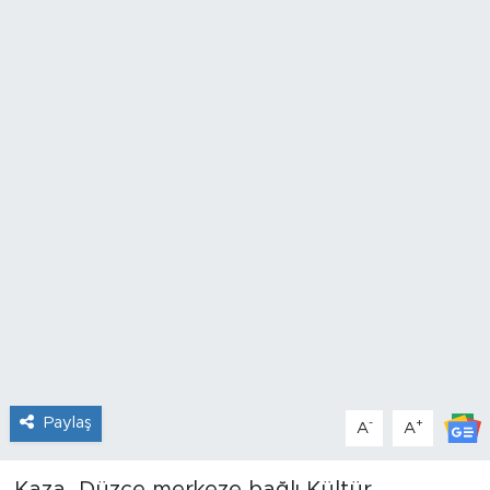
Paylaş
-
+
A
A