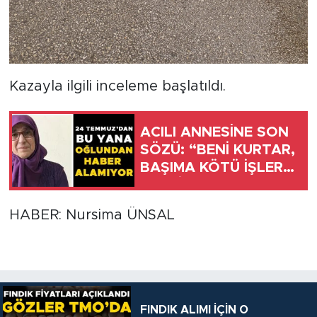
Kazayla ilgili inceleme başlatıldı.
ACILI ANNESİNE SON
SÖZÜ: “BENİ KURTAR,
BAŞIMA KÖTÜ İŞLER
GELDİ”
HABER: Nursima ÜNSAL
FINDIK ALIMI İÇİN O