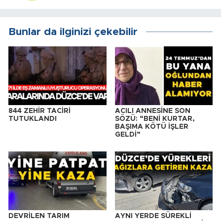
Bunlar da ilginizi çekebilir
844 ZEHİR TACİRİ
ACILI ANNESİNE SON
TUTUKLANDI
SÖZÜ: “BENİ KURTAR,
BAŞIMA KÖTÜ İŞLER
GELDİ”
DEVRİLEN TARIM
AYNI YERDE SÜREKLİ