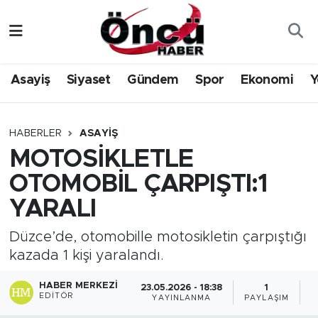
Asayiş
Düzce Nöbetçi Eczaneler
Asayiş
Siyaset
Gündem
Spor
Ekonomi
Y
Gündem
Düzce Hava Durumu
Sağlık & Çevre
Düzce Namaz Vakitleri
HABERLER
ASAYIŞ
MOTOSİKLETLE
Spor
Düzce Trafik Yoğunluk Haritası
OTOMOBİL ÇARPIŞTI:1
Siyaset
Süper Lig Puan Durumu ve Fikstür
YARALI
Yerel Haber
Tüm Manşetler
Düzce’de, otomobille motosikletin çarpıştığı
kazada 1 kişi yaralandı.
Öncü Radyo Dinle
Son Dakika Haberleri
HABER MERKEZI
23.05.2026 - 18:38
1
EDITÖR
YAYINLANMA
PAYLAŞIM
G
Öncü TV İzle
Haber Arşivi