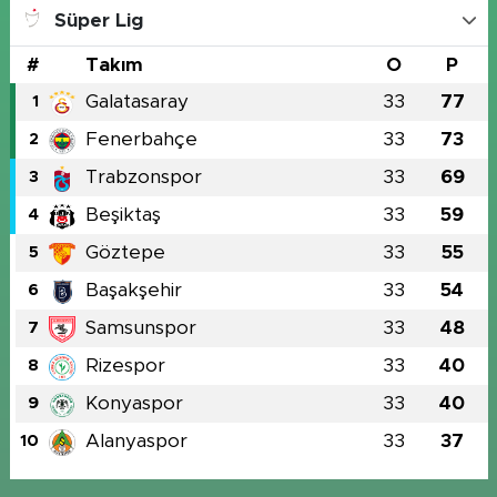
Süper Lig
#
Takım
O
P
Galatasaray
33
77
1
Fenerbahçe
33
73
2
Trabzonspor
33
69
3
Beşiktaş
33
59
4
Göztepe
33
55
5
Başakşehir
33
54
6
Samsunspor
33
48
7
Rizespor
33
40
8
Konyaspor
33
40
9
Alanyaspor
33
37
10