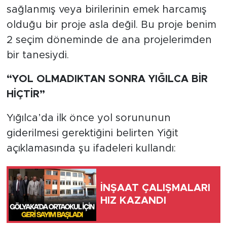
sağlanmış veya birilerinin emek harcamış
olduğu bir proje asla değil. Bu proje benim
2 seçim döneminde de ana projelerimden
bir tanesiydi.
“YOL OLMADIKTAN SONRA YIĞILCA BİR
HİÇTİR”
Yığılca’da ilk önce yol sorununun
giderilmesi gerektiğini belirten Yiğit
açıklamasında şu ifadeleri kullandı:
İNŞAAT ÇALIŞMALARI
HIZ KAZANDI