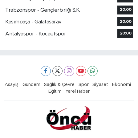
Trabzonspor - Gençlerbirliği S.K.
20:00
Kasımpaşa - Galatasaray
20:00
Antalyaspor - Kocaelispor
20:00
Asayiş
Gündem
Sağlık & Çevre
Spor
Siyaset
Ekonomi
Eğitim
Yerel Haber