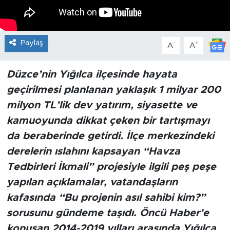
Paylaş
-
+
A
A
Düzce’nin Yığılca ilçesinde hayata
geçirilmesi planlanan yaklaşık 1 milyar 200
milyon TL’lik dev yatırım, siyasette ve
kamuoyunda dikkat çeken bir tartışmayı
da beraberinde getirdi. İlçe merkezindeki
derelerin ıslahını kapsayan “Havza
Tedbirleri İkmali” projesiyle ilgili peş peşe
yapılan açıklamalar, vatandaşların
kafasında “Bu projenin asıl sahibi kim?”
sorusunu gündeme taşıdı. Öncü Haber’e
konuşan 2014-2019 yılları arasında Yığılca