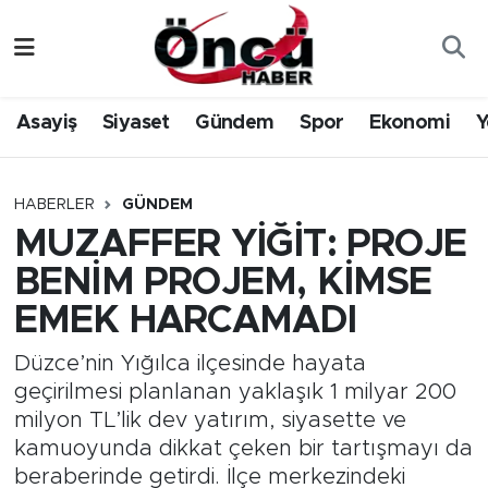
Asayiş
Düzce Nöbetçi Eczaneler
Asayiş
Siyaset
Gündem
Spor
Ekonomi
Y
Gündem
Düzce Hava Durumu
Sağlık & Çevre
Düzce Namaz Vakitleri
HABERLER
GÜNDEM
MUZAFFER YİĞİT: PROJE
Spor
Düzce Trafik Yoğunluk Haritası
BENİM PROJEM, KİMSE
Siyaset
Süper Lig Puan Durumu ve Fikstür
EMEK HARCAMADI
Yerel Haber
Tüm Manşetler
Düzce’nin Yığılca ilçesinde hayata
geçirilmesi planlanan yaklaşık 1 milyar 200
Öncü Radyo Dinle
Son Dakika Haberleri
milyon TL’lik dev yatırım, siyasette ve
kamuoyunda dikkat çeken bir tartışmayı da
Öncü TV İzle
Haber Arşivi
beraberinde getirdi. İlçe merkezindeki