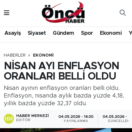
Asayiş
Düzce Nöbetçi Eczaneler
Asayiş
Siyaset
Gündem
Spor
Ekonomi
Y
Gündem
Düzce Hava Durumu
Sağlık & Çevre
Düzce Namaz Vakitleri
HABERLER
EKONOMI
NİSAN AYI ENFLASYON
Spor
Düzce Trafik Yoğunluk Haritası
ORANLARI BELLİ OLDU
Siyaset
Süper Lig Puan Durumu ve Fikstür
Nisan ayının enflasyon oranları belli oldu.
Enflasyon, nisanda aylık bazda yüzde 4,18,
Yerel Haber
Tüm Manşetler
yıllık bazda yüzde 32,37 oldu.
Öncü Radyo Dinle
Son Dakika Haberleri
HABER MERKEZI
04.05.2026 - 16:30
04.05.2026 - 1
EDITÖR
YAYINLANMA
GÜNCELLEM
Öncü TV İzle
Haber Arşivi