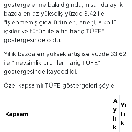
göstergelerine bakıldığında, nisanda aylık
bazda en az yükseliş yüzde 3,42 ile
"işlenmemiş gıda ürünleri, enerji, alkollü
içkiler ve tütün ile altın hariç TÜFE"
göstergesinde oldu.
Yıllık bazda en yüksek artış ise yüzde 33,62
ile "mevsimlik ürünler hariç TÜFE"
göstergesinde kaydedildi.
Özel kapsamlı TÜFE göstergeleri şöyle:
A
Yı
y
Kapsam
llı
lı
k
k