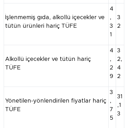
4
İşlenmemiş gıda, alkollü içecekler ve
,
3
tütün ürünleri hariç TÜFE
3
2
1
4
3
Alkollü içecekler ve tütün hariç
,
2,
TÜFE
2
4
9
2
3
31
Yönetilen-yönlendirilen fiyatlar hariç
,
,1
TÜFE
7
3
5