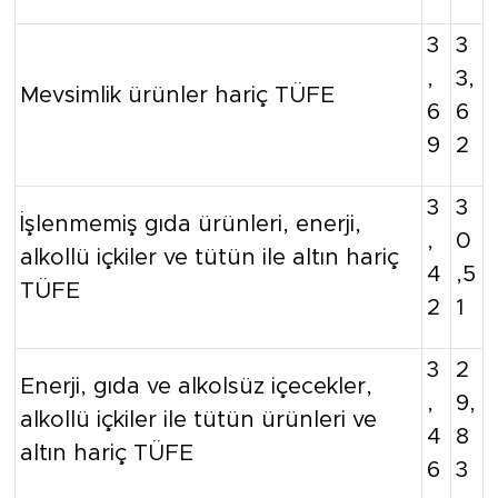
3
3
,
3,
Mevsimlik ürünler hariç TÜFE
6
6
9
2
3
3
İşlenmemiş gıda ürünleri, enerji,
,
0
alkollü içkiler ve tütün ile altın hariç
4
,5
TÜFE
2
1
3
2
Enerji, gıda ve alkolsüz içecekler,
,
9,
alkollü içkiler ile tütün ürünleri ve
4
8
altın hariç TÜFE
6
3