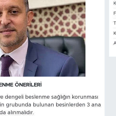
K
F
T
K
A
ENME ÖNERİLERİ
e dengeli beslenme sağlığın korunması
esin grubunda bulunan besinlerden 3 ana
a alınmalıdır.