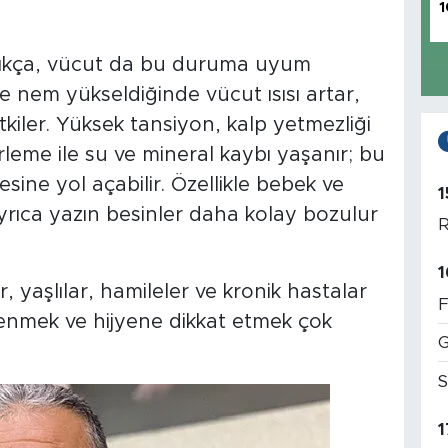
1
rttıkça, vücut da bu duruma uyum
ve nem yükseldiğinde vücut ısısı artar,
tkiler. Yüksek tansiyon, kalp yetmezliği
Terleme ile su ve mineral kaybı yaşanır; bu
ine yol açabilir. Özellikle bebek ve
1
Ayrıca yazın besinler daha kolay bozulur
R
1
 yaşlılar, hamileler ve kronik hastalar
F
slenmek ve hijyene dikkat etmek çok
G
S
1