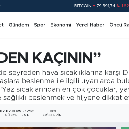
BITCOIN
79.591,74
%-1.82
r
DOLAR
45,43620
%0.02
EURO
53,38690
%0.19
et
Gündem
Spor
Ekonomi
Yerel Haber
Öncü Ra
STERLİN
61,60380
%0.18
G.ALTIN
6862,09000
%0.19
DEN KAÇININ”
BİST100
14.598,00
%0
e seyreden hava sıcaklıklarına karşı D
şlara beslenme ile ilgili uyarılarda bu
Yaz sıcaklarından en çok çocuklar, yaşl
e sağlıklı beslenmek ve hijyene dikkat 
07.07.2025 - 17:25
261
GÜNCELLEME
GÖSTERIM