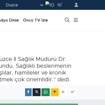
°
Düzce
10
dyo Dinle
Öncü TV İzle
üzce İl Sağlık Müdürü Dr.
lundu. Sağlıklı beslenmenin
ılar, hamileler ve kronik
etmek çok önemlidir.” dedi.
-
+
A
A