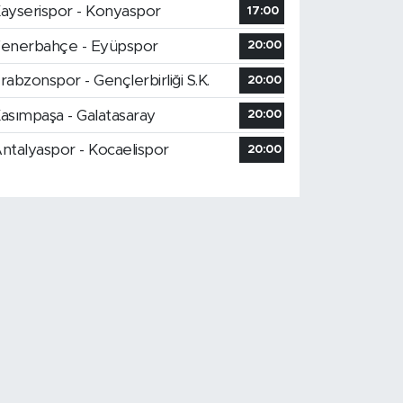
ayserispor - Konyaspor
17:00
enerbahçe - Eyüpspor
20:00
rabzonspor - Gençlerbirliği S.K.
20:00
asımpaşa - Galatasaray
20:00
ntalyaspor - Kocaelispor
20:00