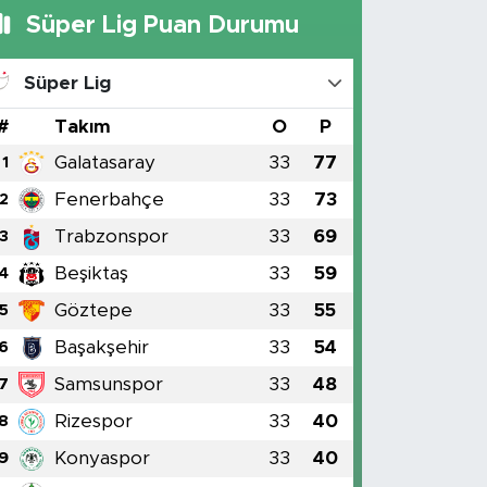
Süper Lig Puan Durumu
Süper Lig
#
Takım
O
P
Galatasaray
33
77
1
Fenerbahçe
33
73
2
Trabzonspor
33
69
3
Beşiktaş
33
59
4
Göztepe
33
55
5
Başakşehir
33
54
6
Samsunspor
33
48
7
Rizespor
33
40
8
Konyaspor
33
40
9