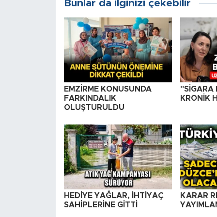
Bunlar da ilginizi çekebilir
EMZİRME KONUSUNDA
"SİGARA 
FARKINDALIK
KRONİK 
OLUŞTURULDU
HEDİYE YAĞLAR, İHTİYAÇ
KARAR R
SAHİPLERİNE GİTTİ
YAYIMLA