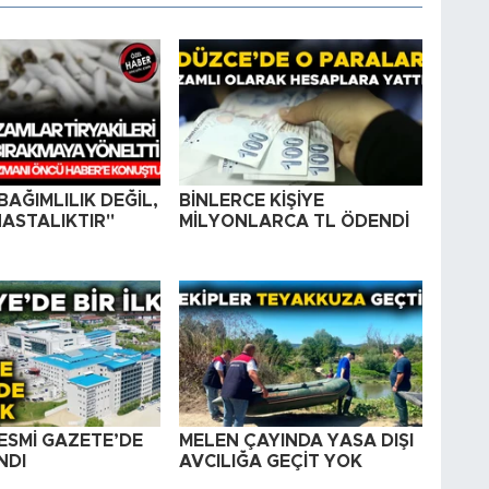
BAĞIMLILIK DEĞİL,
BİNLERCE KİŞİYE
HASTALIKTIR"
MİLYONLARCA TL ÖDENDİ
ESMİ GAZETE’DE
MELEN ÇAYINDA YASA DIŞI
NDI
AVCILIĞA GEÇİT YOK