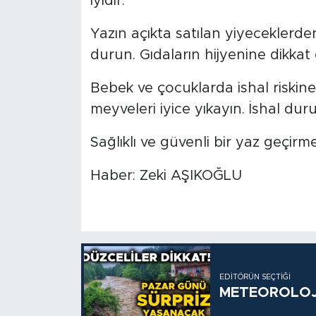
iyidir.
Yazın açıkta satılan yiyeceklerd
durun. Gıdaların hijyenine dikkat 
Bebek ve çocuklarda ishal riskine k
meyveleri iyice yıkayın. İshal d
Sağlıklı ve güvenli bir yaz geçirme
Haber: Zeki AŞIKOĞLU
EDITÖRÜN SEÇTIĞI
METEOROLOJİ