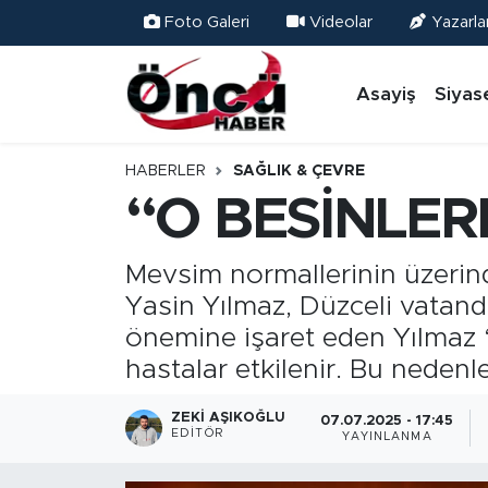
Foto Galeri
Videolar
Yazarla
Asayiş
Düzce Nöbetçi Eczaneler
Asayiş
Siyas
Gündem
Düzce Hava Durumu
HABERLER
SAĞLIK & ÇEVRE
Sağlık & Çevre
Düzce Namaz Vakitleri
“O BESİNLER
Spor
Düzce Trafik Yoğunluk Haritası
Mevsim normallerinin üzerind
Yasin Yılmaz, Düzceli vatanda
Siyaset
Süper Lig Puan Durumu ve Fikstür
önemine işaret eden Yılmaz “
Yerel Haber
Tüm Manşetler
hastalar etkilenir. Bu nedenl
Öncü Radyo Dinle
Son Dakika Haberleri
ZEKI AŞIKOĞLU
07.07.2025 - 17:45
EDITÖR
YAYINLANMA
Öncü TV İzle
Haber Arşivi