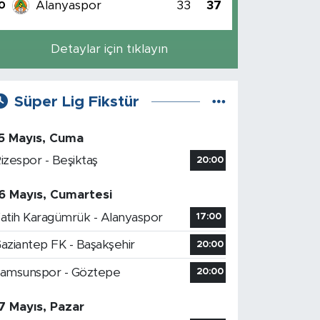
Alanyaspor
33
37
0
Detaylar için tıklayın
Süper Lig Fikstür
5 Mayıs, Cuma
izespor - Beşiktaş
20:00
6 Mayıs, Cumartesi
atih Karagümrük - Alanyaspor
17:00
aziantep FK - Başakşehir
20:00
amsunspor - Göztepe
20:00
7 Mayıs, Pazar