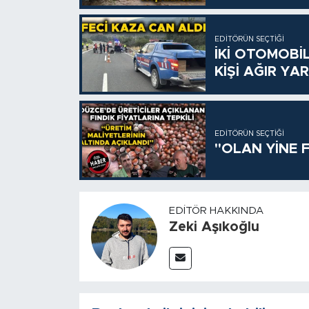
EDITÖRÜN SEÇTIĞI
İKİ OTOMOBİL
KİŞİ AĞIR YA
EDITÖRÜN SEÇTIĞI
"OLAN YİNE F
EDITÖR HAKKINDA
Zeki Aşıkoğlu