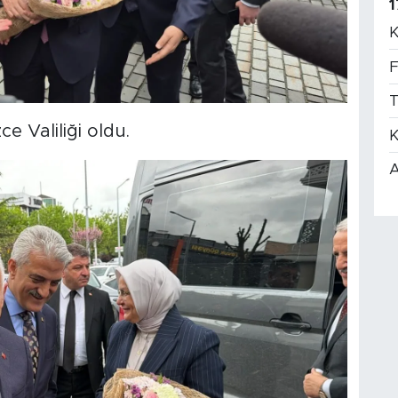
1
K
F
T
e Valiliği oldu.
K
A