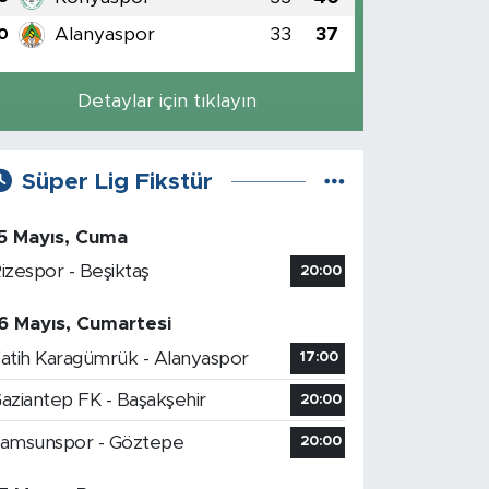
Alanyaspor
33
37
0
Detaylar için tıklayın
Süper Lig Fikstür
5 Mayıs, Cuma
izespor - Beşiktaş
20:00
6 Mayıs, Cumartesi
atih Karagümrük - Alanyaspor
17:00
aziantep FK - Başakşehir
20:00
amsunspor - Göztepe
20:00