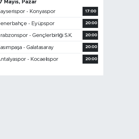
7 Mayıs, Pazar
ayserispor - Konyaspor
17:00
enerbahçe - Eyüpspor
20:00
rabzonspor - Gençlerbirliği S.K.
20:00
asımpaşa - Galatasaray
20:00
ntalyaspor - Kocaelispor
20:00