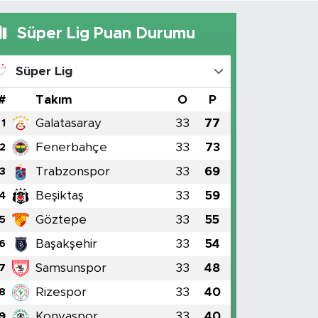
Süper Lig Puan Durumu
Süper Lig
#
Takım
O
P
Galatasaray
33
77
1
Fenerbahçe
33
73
2
Trabzonspor
33
69
3
Beşiktaş
33
59
4
Göztepe
33
55
5
Başakşehir
33
54
6
Samsunspor
33
48
7
Rizespor
33
40
8
Konyaspor
33
40
9