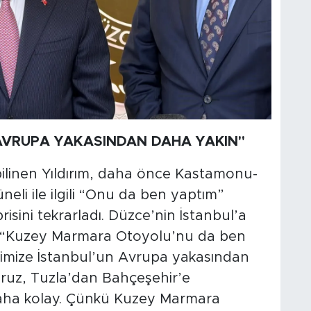
 AVRUPA YAKASINDAN DAHA YAKIN"
e bilinen Yıldırım, daha önce Kastamonu-
neli ile ilgili “Onu da ben yaptım”
isini tekrarladı. Düzce’nin İstanbul’a
m, “Kuzey Marmara Otoyolu’nu da ben
imize İstanbul’un Avrupa yakasından
oruz, Tuzla’dan Bahçeşehir’e
aha kolay. Çünkü Kuzey Marmara