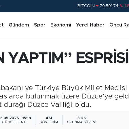
r
DOLAR
45,43620
%0.
EURO
53,38690
%0.
et
Gündem
Spor
Ekonomi
Yerel Haber
Öncü Ra
STERLİN
61,60380
%0.
G.ALTIN
6862,09000
%0.
BİST100
14.598,00
%
 YAPTIM” ESPRİSİ
BITCOIN
79.591,74
%-1.
akanı ve Türkiye Büyük Millet Meclisi
emaslarda bulunmak üzere Düzce’ye geldi
 durağı Düzce Valiliği oldu.
5.05.2026 - 15:18
461
3 DK
GÜNCELLEME
GÖSTERIM
OKUNMA SÜRESI