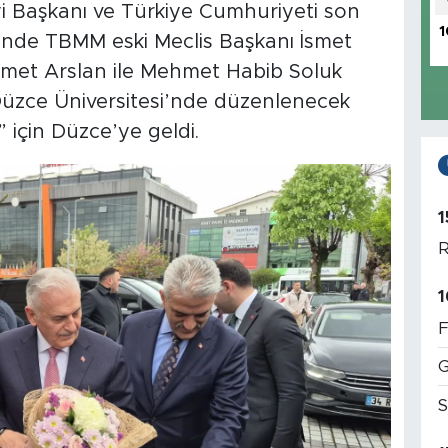
i Başkanı ve Türkiye Cumhuriyeti son
1
rinde TBMM eski Meclis Başkanı İsmet
hmet Arslan ile Mehmet Habib Soluk
Düzce Üniversitesi’nde düzenlenecek
 için Düzce’ye geldi.
1
R
1
F
G
S