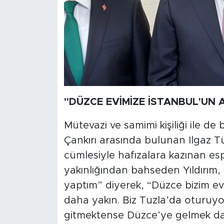
"DÜZCE EVİMİZE İSTANBUL'UN
Mütevazi ve samimi kişiliği ile d
Çankırı arasında bulunan Ilgaz Tü
cümlesiyle hafızalara kazınan espr
yakınlığından bahseden Yıldırı
yaptım” diyerek,
“Düzce bizim ev
daha yakın. Biz Tuzla’da oturuy
gitmektense Düzce’ye gelmek d