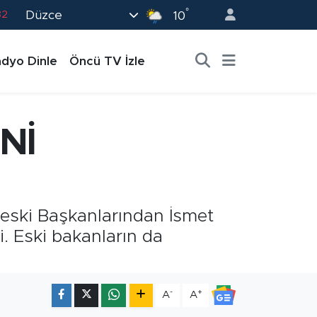
°
Düzce
02
10
19
dyo Dinle
Öncü TV İzle
18
19
0
Nİ
82
 eski Başkanlarından İsmet
. Eski bakanların da
-
+
A
A