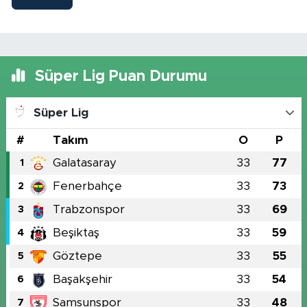
Süper Lig Puan Durumu
Süper Lig
#
Takım
O
P
Galatasaray
33
77
1
Fenerbahçe
33
73
2
Trabzonspor
33
69
3
Beşiktaş
33
59
4
Göztepe
33
55
5
Başakşehir
33
54
6
Samsunspor
33
48
7