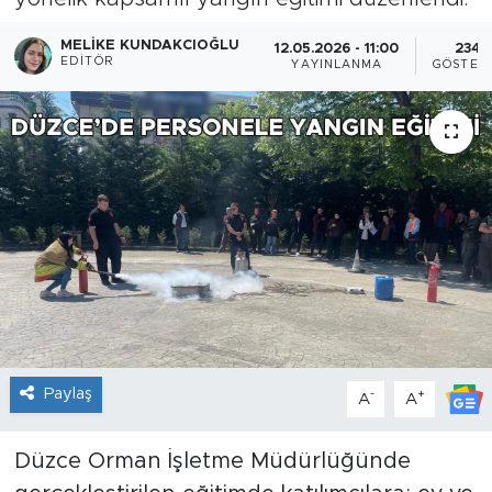
MELIKE KUNDAKCIOĞLU
12.05.2026 - 11:00
234
EDITÖR
YAYINLANMA
GÖSTER
Paylaş
-
+
A
A
Düzce Orman İşletme Müdürlüğünde