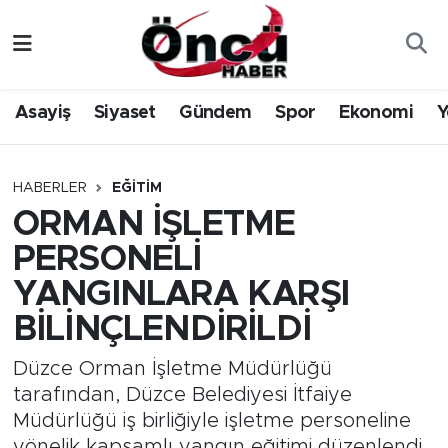
Asayiş
Düzce Nöbetçi Eczaneler
Asayiş
Siyaset
Gündem
Spor
Ekonomi
Y
Gündem
Düzce Hava Durumu
Sağlık & Çevre
Düzce Namaz Vakitleri
HABERLER
EĞITIM
ORMAN İŞLETME
Spor
Düzce Trafik Yoğunluk Haritası
PERSONELİ
Siyaset
Süper Lig Puan Durumu ve Fikstür
YANGINLARA KARŞI
BİLİNÇLENDİRİLDİ
Yerel Haber
Tüm Manşetler
Düzce Orman İşletme Müdürlüğü
Öncü Radyo Dinle
Son Dakika Haberleri
tarafından, Düzce Belediyesi İtfaiye
Müdürlüğü iş birliğiyle işletme personeline
Öncü TV İzle
Haber Arşivi
yönelik kapsamlı yangın eğitimi düzenlendi.