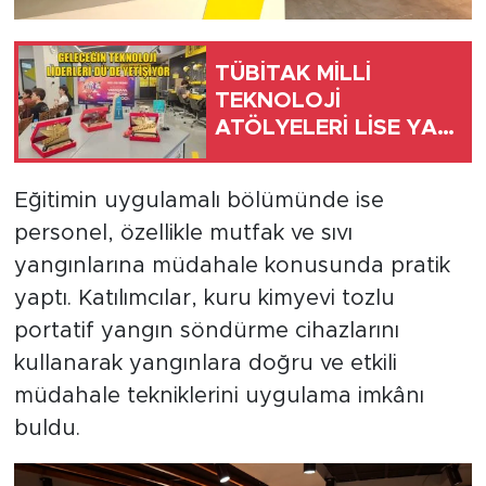
TÜBİTAK MİLLİ
TEKNOLOJİ
ATÖLYELERİ LİSE YAZ
OKULU TAMAMLANDI
Eğitimin uygulamalı bölümünde ise
personel, özellikle mutfak ve sıvı
yangınlarına müdahale konusunda pratik
yaptı. Katılımcılar, kuru kimyevi tozlu
portatif yangın söndürme cihazlarını
kullanarak yangınlara doğru ve etkili
müdahale tekniklerini uygulama imkânı
buldu.