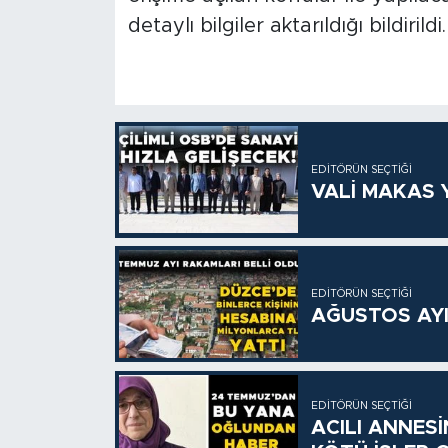
detaylı bilgiler aktarıldığı bildirildi.
EDITÖRÜN SEÇTIĞI
VALİ MAKAS Y
EDITÖRÜN SEÇTIĞI
AĞUSTOS AYI
EDITÖRÜN SEÇTIĞI
ACILI ANNES