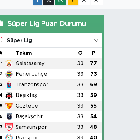
A
A
Süper Lig Puan Durumu
Süper Lig
#
Takım
O
P
Galatasaray
33
77
1
Fenerbahçe
33
73
2
Trabzonspor
33
69
3
Beşiktaş
33
59
4
Göztepe
33
55
5
Başakşehir
33
54
6
Samsunspor
33
48
7
Rizespor
33
40
8