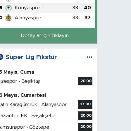
Konyaspor
33
40
9
Alanyaspor
33
37
0
Detaylar için tıklayın
Süper Lig Fikstür
5 Mayıs, Cuma
izespor - Beşiktaş
20:00
6 Mayıs, Cumartesi
atih Karagümrük - Alanyaspor
17:00
aziantep FK - Başakşehir
20:00
amsunspor - Göztepe
20:00