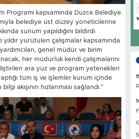
itim Programı kapsamında Düzce Belediye
1
mıyla belediye üst düzey yöneticilerine
kında sunum yapıldığını bildirdi.
ki yıldır yürütülen çalışmalar kapsamında
yardımcıları, genel müdür ve birim
anacak, her müdürlük kendi çalışmalarını
iştirilen ara yüz ve program yetenekleri
1
aptığı tüm iş ve işlemler kurum içinde
R
 bilgi akışının hızlanması sağlandı.”
1
F
G
S