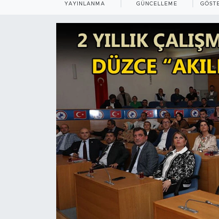
YAYINLANMA
GÜNCELLEME
GÖST