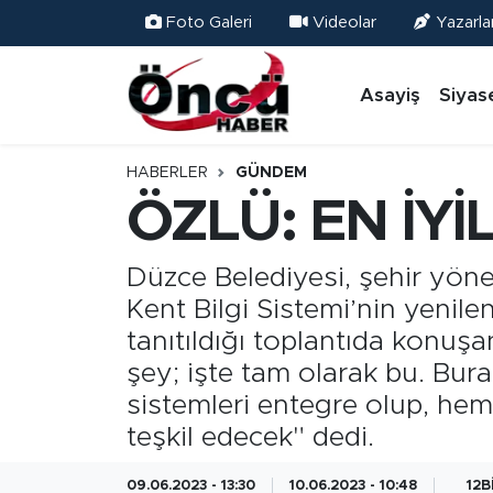
Foto Galeri
Videolar
Yazarla
Asayiş
Düzce Nöbetçi Eczaneler
Asayiş
Siyas
Gündem
Düzce Hava Durumu
HABERLER
GÜNDEM
Sağlık & Çevre
Düzce Namaz Vakitleri
ÖZLÜ: EN İYİ
Spor
Düzce Trafik Yoğunluk Haritası
Düzce Belediyesi, şehir yön
Kent Bilgi Sistemi’nin yenile
Siyaset
Süper Lig Puan Durumu ve Fikstür
tanıtıldığı toplantıda konuşa
Yerel Haber
Tüm Manşetler
şey; işte tam olarak bu. Bura
sistemleri entegre olup, he
Öncü Radyo Dinle
Son Dakika Haberleri
teşkil edecek" dedi.
Öncü TV İzle
Haber Arşivi
09.06.2023 - 13:30
10.06.2023 - 10:48
12B