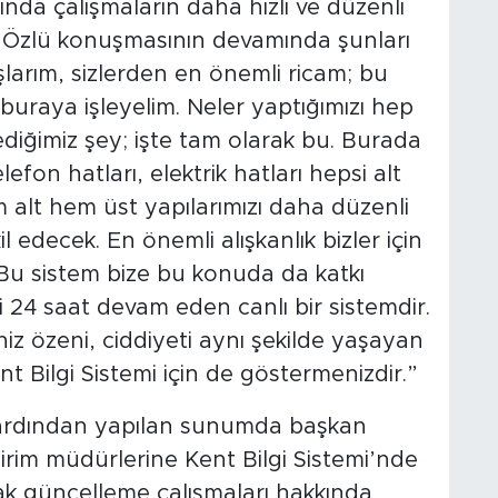
ında çalışmaların daha hızlı ve düzenli
n Özlü konuşmasının devamında şunları
şlarım, sizlerden en önemli ricam; bu
 buraya işleyelim. Neler yaptığımızı hep
 dediğimiz şey; işte tam olarak bu. Burada
fon hatları, elektrik hatları hepsi alt
 alt hem üst yapılarımızı daha düzenli
edecek. En önemli alışkanlık bizler için
 Bu sistem bize bu konuda da katkı
i 24 saat devam eden canlı bir sistemdir.
niz özeni, ciddiyeti aynı şekilde yaşayan
 Bilgi Sistemi için de göstermenizdir.”
ardından yapılan sunumda başkan
irim müdürlerine Kent Bilgi Sistemi’nde
cak güncelleme çalışmaları hakkında