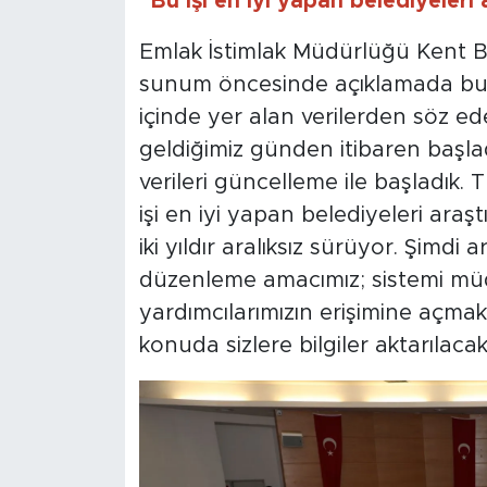
“Bu işi en iyi yapan belediyeleri 
Emlak İstimlak Müdürlüğü Kent Bil
sunum öncesinde açıklamada bulu
içinde yer alan verilerden söz ed
geldiğimiz günden itibaren başladı
verileri güncelleme ile başladık. T
işi en iyi yapan belediyeleri araştır
iki yıldır aralıksız sürüyor. Şimd
düzenleme amacımız; sistemi müd
yardımcılarımızın erişimine açm
konuda sizlere bilgiler aktarılacak