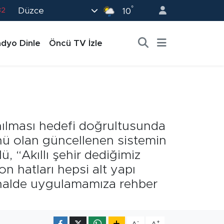
°
Düzce
02
10
19
dyo Dinle
Öncü TV İzle
18
19
0
82
nılması hedefi doğrultusunda
ünü olan güncellenen sistemin
, “Akıllı şehir dediğimiz
n hatları hepsi alt yapı
i halde uygulamamıza rehber
-
+