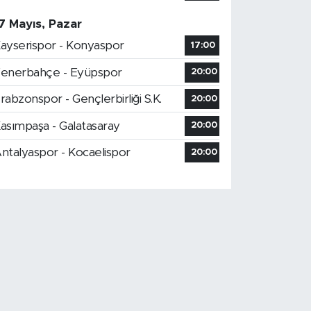
7 Mayıs, Pazar
ayserispor - Konyaspor
17:00
enerbahçe - Eyüpspor
20:00
rabzonspor - Gençlerbirliği S.K.
20:00
asımpaşa - Galatasaray
20:00
ntalyaspor - Kocaelispor
20:00