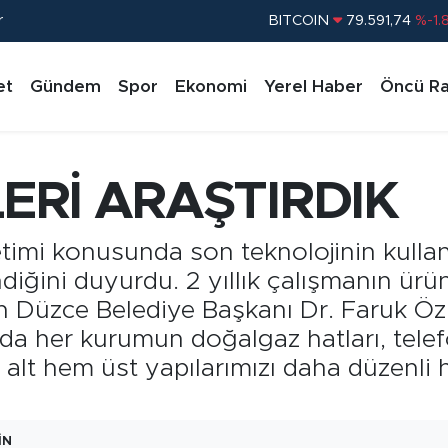
r
DOLAR
45,43620
%0.
EURO
53,38690
%0.
et
Gündem
Spor
Ekonomi
Yerel Haber
Öncü Ra
STERLİN
61,60380
%0.
G.ALTIN
6862,09000
%0.
BİST100
14.598,00
%
LERİ ARAŞTIRDIK
BITCOIN
79.591,74
%-1.
etimi konusunda son teknolojinin kulla
ndiğini duyurdu. 2 yıllık çalışmanın ür
n Düzce Belediye Başkanı Dr. Faruk Özlü
da her kurumun doğalgaz hatları, telefo
m alt hem üst yapılarımızı daha düzenl
IN