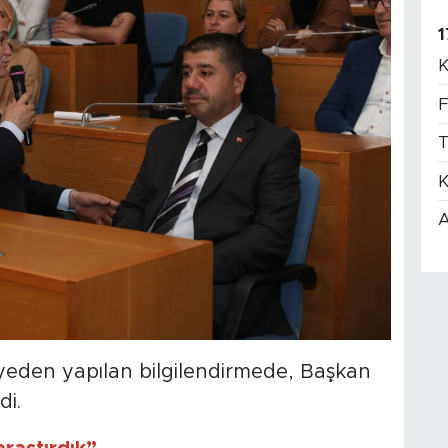
1
K
F
T
K
A
diyeden yapılan bilgilendirmede, Başkan
di.