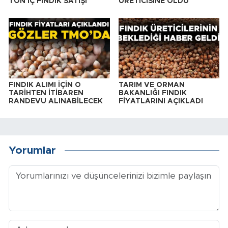
TON ÎÇ FINDIK SATIŞI
ÜRETİCİSİNE OLDU"
FINDIK ALIMI İÇİN O
TARIM VE ORMAN
TARİHTEN İTİBAREN
BAKANLIĞI FINDIK
RANDEVU ALINABİLECEK
FİYATLARINI AÇIKLADI
Yorumlar