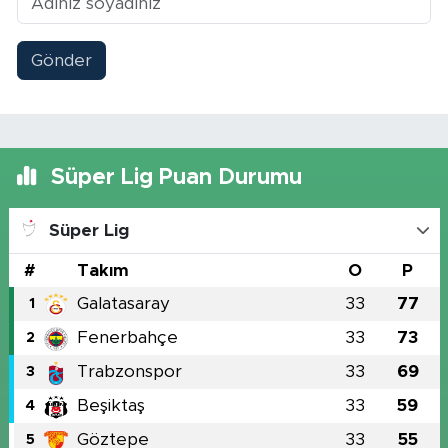
Gönder
Süper Lig Puan Durumu
Süper Lig
#
Takım
O
P
Galatasaray
33
77
1
Fenerbahçe
33
73
2
Trabzonspor
33
69
3
Beşiktaş
33
59
4
Göztepe
33
55
5