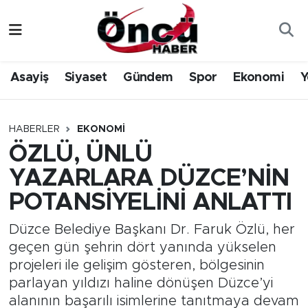
Asayiş
Düzce Nöbetçi Eczaneler
Asayiş
Siyaset
Gündem
Spor
Ekonomi
Y
Gündem
Düzce Hava Durumu
Sağlık & Çevre
Düzce Namaz Vakitleri
HABERLER
EKONOMI
ÖZLÜ, ÜNLÜ
Spor
Düzce Trafik Yoğunluk Haritası
YAZARLARA DÜZCE’NİN
Siyaset
Süper Lig Puan Durumu ve Fikstür
POTANSİYELİNİ ANLATTI
Yerel Haber
Tüm Manşetler
Düzce Belediye Başkanı Dr. Faruk Özlü, her
geçen gün şehrin dört yanında yükselen
Öncü Radyo Dinle
Son Dakika Haberleri
projeleri ile gelişim gösteren, bölgesinin
parlayan yıldızı haline dönüşen Düzce’yi
Öncü TV İzle
Haber Arşivi
alanının başarılı isimlerine tanıtmaya devam