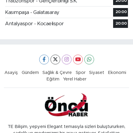
Trabzonspor - Gençlerbirliği S.K.
20:00
Kasımpaşa - Galatasaray
20:00
Antalyaspor - Kocaelispor
20:00
Asayiş
Gündem
Sağlık & Çevre
Spor
Siyaset
Ekonomi
Eğitim
Yerel Haber
TE Bilişim, yepyeni Elegant temasıyla sizleri buluştururken,