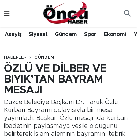
Asayiş
Düzce Nöbetçi Eczaneler
Asayiş
Siyaset
Gündem
Spor
Ekonomi
Y
Gündem
Düzce Hava Durumu
Sağlık & Çevre
Düzce Namaz Vakitleri
HABERLER
GÜNDEM
ÖZLÜ VE DİLBER VE
Spor
Düzce Trafik Yoğunluk Haritası
BIYIK’TAN BAYRAM
Siyaset
Süper Lig Puan Durumu ve Fikstür
MESAJI
Yerel Haber
Tüm Manşetler
Düzce Belediye Başkanı Dr. Faruk Özlü,
Kurban Bayramı dolayısıyla bir mesaj
Öncü Radyo Dinle
Son Dakika Haberleri
yayımladı. Başkan Özlü mesajında Kurban
ibadetinin paylaşmaya vesile olduğunu
Öncü TV İzle
Haber Arşivi
belirterek İslam aleminin bayramını tebrik