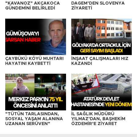
“KAVANOZ” AKÇAKOCA
DAGEM’DEN SLOVENYA
GÜNDEMİNİ BELİRLEDİ
ZİYARETİ
ÇAYBÜKÜ KÖYÜ MUHTARI
İNŞAAT ÇALIŞMALARI HIZ
HAYATINI KAYBETTİ
KAZANDI
“TÜTÜN TARLASINDAN,
İL SAĞLIK MÜDÜRÜ
SOSYAL YAŞAM ALANINA
YILMAZ’DAN, BAŞHEKİM
UZANAN SERÜVEN”
ÖZDEMİR’E ZİYARET