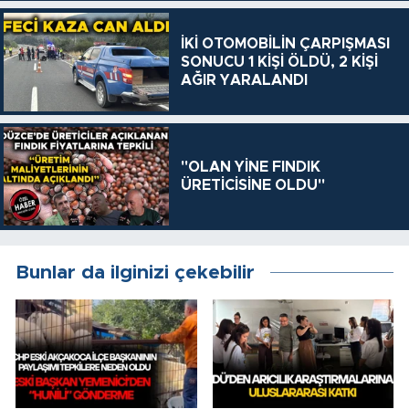
İKİ OTOMOBİLİN ÇARPIŞMASI
SONUCU 1 KİŞİ ÖLDÜ, 2 KİŞİ
AĞIR YARALANDI
"OLAN YİNE FINDIK
ÜRETİCİSİNE OLDU"
Bunlar da ilginizi çekebilir