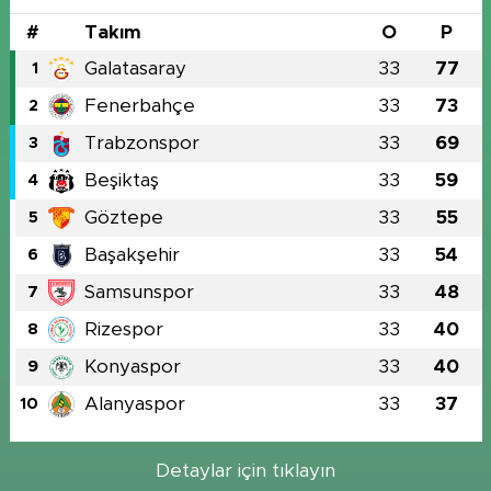
#
Takım
O
P
Galatasaray
33
77
1
Fenerbahçe
33
73
2
Trabzonspor
33
69
3
Beşiktaş
33
59
4
Göztepe
33
55
5
Başakşehir
33
54
6
Samsunspor
33
48
7
Rizespor
33
40
8
Konyaspor
33
40
9
Alanyaspor
33
37
10
Detaylar için tıklayın