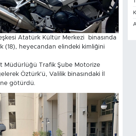
T
K
A
eşkesi Atatürk Kültür Merkezi binasında
 (18), heyecandan elindeki kimliğini
et Müdürlüğü Trafik Şube Motorize
lerek Öztürk'ü, Valilik binasındaki İl
ne götürdü.