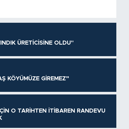
INDIK ÜRETİCİSİNE OLDU"
AŞ KÖYÜMÜZE GİREMEZ”
 İÇİN O TARİHTEN İTİBAREN RANDEVU
K