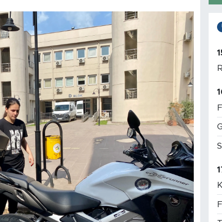
1
R
1
F
G
S
1
K
F