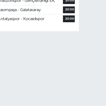
rabzonspor - Gençlerbirliği S.K.
20:00
asımpaşa - Galatasaray
20:00
ntalyaspor - Kocaelispor
20:00