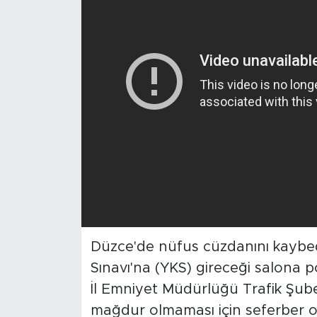
Düzce'de nüfus cüzdanını kaybed
Sınavı'na (YKS) gireceği salona pol
İl Emniyet Müdürlüğü Trafik Şube
mağdur olmaması için seferber o