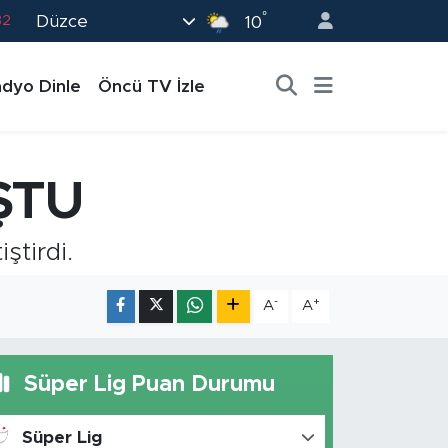
°
Düzce
02
10
19
dyo Dinle
Öncü TV İzle
18
19
0
ŞTU
82
ştirdi.
-
+
A
A
Süper Lig Puan Durumu
Süper Lig