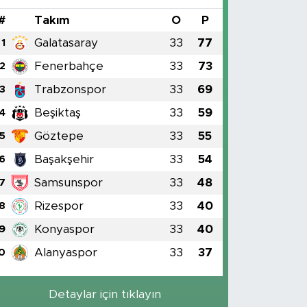
#
Takım
O
P
Galatasaray
33
77
1
Fenerbahçe
33
73
2
Trabzonspor
33
69
3
Beşiktaş
33
59
4
Göztepe
33
55
5
Başakşehir
33
54
6
Samsunspor
33
48
7
Rizespor
33
40
8
Konyaspor
33
40
9
Alanyaspor
33
37
0
Detaylar için tıklayın