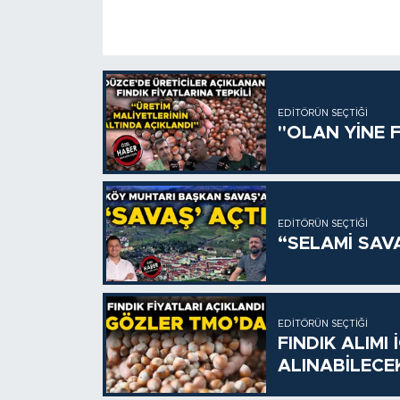
EDITÖRÜN SEÇTIĞI
"OLAN YİNE F
EDITÖRÜN SEÇTIĞI
“SELAMİ SAV
EDITÖRÜN SEÇTIĞI
FINDIK ALIMI
ALINABİLECE