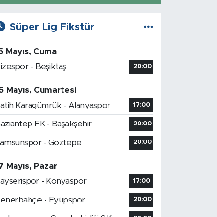
Süper Lig Fikstür
5 Mayıs, Cuma
izespor - Beşiktaş
20:00
6 Mayıs, Cumartesi
atih Karagümrük - Alanyaspor
17:00
aziantep FK - Başakşehir
20:00
amsunspor - Göztepe
20:00
7 Mayıs, Pazar
ayserispor - Konyaspor
17:00
enerbahçe - Eyüpspor
20:00