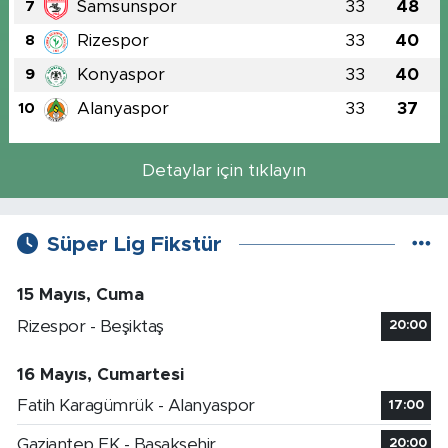
Samsunspor
33
48
7
Rizespor
33
40
8
Konyaspor
33
40
9
Alanyaspor
33
37
10
Detaylar için tıklayın
Süper Lig Fikstür
15 Mayıs, Cuma
Rizespor - Beşiktaş
20:00
16 Mayıs, Cumartesi
Fatih Karagümrük - Alanyaspor
17:00
Gaziantep FK - Başakşehir
20:00