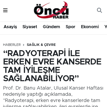
Asayiş
Düzce Nöbetçi Eczaneler
Asayiş
Siyaset
Gündem
Spor
Ekonomi
Y
Gündem
Düzce Hava Durumu
Sağlık & Çevre
Düzce Namaz Vakitleri
HABERLER
SAĞLIK & ÇEVRE
“RADYOTERAPİ İLE
Spor
Düzce Trafik Yoğunluk Haritası
ERKEN EVRE KANSERDE
Siyaset
Süper Lig Puan Durumu ve Fikstür
TAM İYİLEŞME
SAĞLANABİLİYOR”
Yerel Haber
Tüm Manşetler
Prof. Dr. Banu Atalar, Ulusal Kanser Haftası
Öncü Radyo Dinle
Son Dakika Haberleri
nedeniyle yaptığı açıklamada,
"Radyoterapi, erken evre kanserlerde tam
Öncü TV İzle
Haber Arşivi
iyileşme sağlayabilirken, ileri evrelerde ise