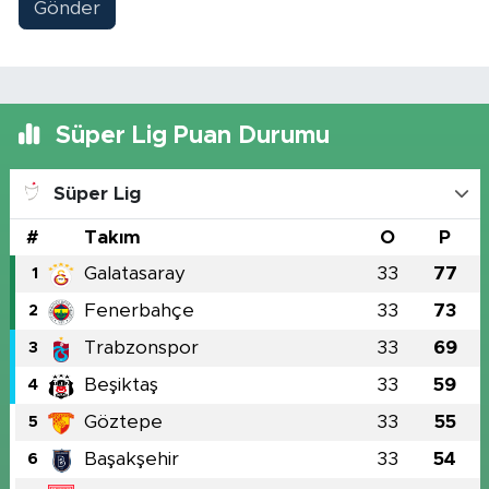
Gönder
Süper Lig Puan Durumu
Süper Lig
#
Takım
O
P
Galatasaray
33
77
1
Fenerbahçe
33
73
2
Trabzonspor
33
69
3
Beşiktaş
33
59
4
Göztepe
33
55
5
Başakşehir
33
54
6