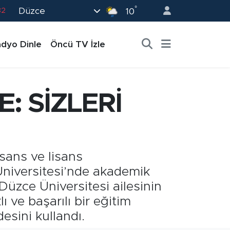
°
Düzce
02
10
19
dyo Dinle
Öncü TV İzle
18
19
0
: SİZLERİ
82
sans ve lisans
 Üniversitesi’nde akademik
Düzce Üniversitesi ailesinin
ı ve başarılı bir eğitim
esini kullandı.