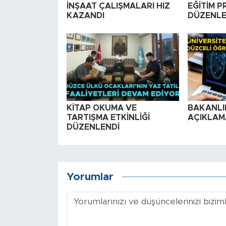
İNŞAAT ÇALIŞMALARI HIZ
EĞİTİM 
KAZANDI
DÜZENLE
KİTAP OKUMA VE
BAKANLIK
TARTIŞMA ETKİNLİĞİ
AÇIKLAM
DÜZENLENDİ
Yorumlar