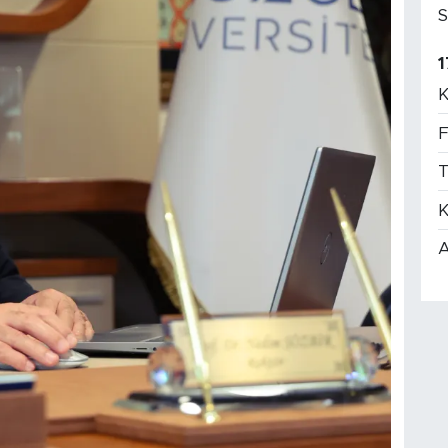
S
1
K
F
T
K
A