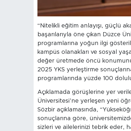
“Nitelikli eğitim anlayışı, güçlü 
başarılarıyla öne çıkan Düzce Üniv
programlarına yoğun ilgi göster
kampüs olanakları ve sosyal yaşam
değer üretmede öncü konumunu b
2025 YKS yerleştirme sonuçlarına
programlarında yüzde 100 doluluk
Açıklamada görüşlerine yer veril
Üniversitesi’ne yerleşen yeni öğre
Sözbir açıklamasında, “Yükseköğr
sonuçlarına göre, üniversitemizd
sizleri ve ailelerinizi tebrik eder, 