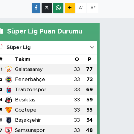
-
+
A
A
Süper Lig Puan Durumu
Süper Lig
#
Takım
O
P
Galatasaray
33
77
1
Fenerbahçe
33
73
2
Trabzonspor
33
69
3
Beşiktaş
33
59
4
Göztepe
33
55
5
Başakşehir
33
54
6
Samsunspor
33
48
7