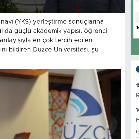
navı (YKS) yerleştirme sonuçlarına
1
ıl da güçlü akademik yapısı, öğrenci
 anlayışıyla en çok tercih edilen
ını bildiren Düzce Üniversitesi, şu
1
R
1
F
G