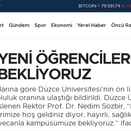
r
DOLAR
45,43620
%0.
EURO
53,38690
%0.
et
Gündem
Spor
Ekonomi
Yerel Haber
Öncü Ra
STERLİN
61,60380
%0.
G.ALTIN
6862,09000
%0.
BİST100
14.598,00
%
ENİ ÖĞRENCİLERE
BITCOIN
79.591,74
%-1.
BEKLİYORUZ
rına göre Düzce Üniversitesi’nin ön li
uluk oranına ulaştığı bildirildi. Düzce
slenen Rektör Prof. Dr. Nedim Sözbir, “
imize hoş geldiniz diyor, hayırlı, sağlıkl
heyecanla kampüsümüze bekliyoruz.” ifad