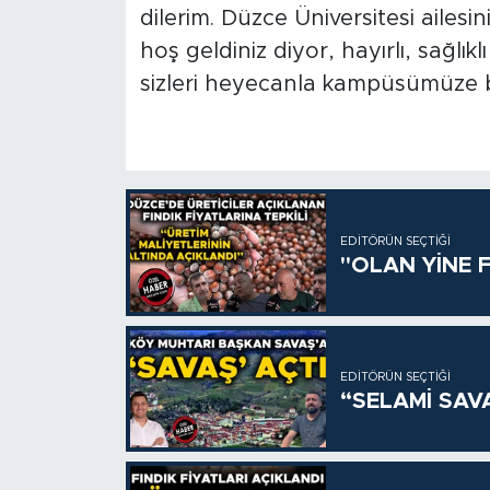
dilerim. Düzce Üniversitesi ailesi
hoş geldiniz diyor, hayırlı, sağlıkl
sizleri heyecanla kampüsümüze be
EDITÖRÜN SEÇTIĞI
"OLAN YİNE F
EDITÖRÜN SEÇTIĞI
“SELAMİ SAV