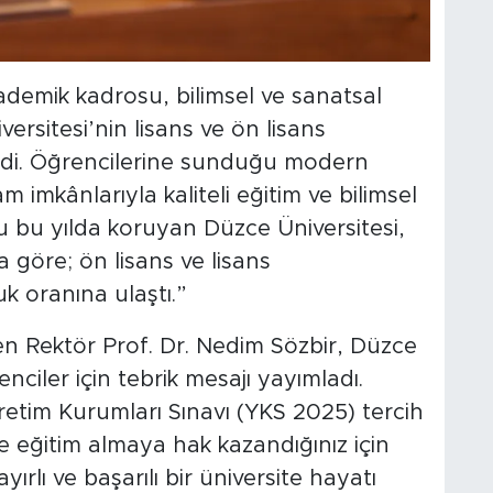
akademik kadrosu, bilimsel ve sanatsal
ersitesi’nin lisans ve ön lisans
ildi. Öğrencilerine sunduğu modern
 imkânlarıyla kaliteli eğitim ve bilimsel
u yılda koruyan Düzce Üniversitesi,
 göre; ön lisans ve lisans
 oranına ulaştı.”
en Rektör Prof. Dr. Nedim Sözbir, Düzce
nciler için tebrik mesajı yayımladı.
etim Kurumları Sınavı (YKS 2025) tercih
e eğitim almaya hak kazandığınız için
hayırlı ve başarılı bir üniversite hayatı