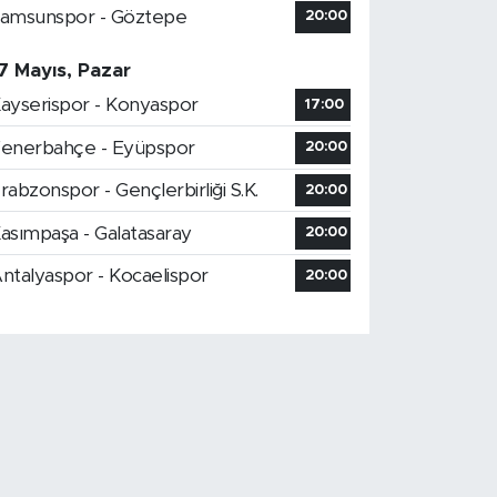
amsunspor - Göztepe
20:00
7 Mayıs, Pazar
ayserispor - Konyaspor
17:00
enerbahçe - Eyüpspor
20:00
rabzonspor - Gençlerbirliği S.K.
20:00
asımpaşa - Galatasaray
20:00
ntalyaspor - Kocaelispor
20:00