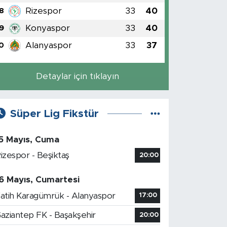
Rizespor
33
40
8
Konyaspor
33
40
9
Alanyaspor
33
37
0
Detaylar için tıklayın
Süper Lig Fikstür
5 Mayıs, Cuma
izespor - Beşiktaş
20:00
6 Mayıs, Cumartesi
atih Karagümrük - Alanyaspor
17:00
aziantep FK - Başakşehir
20:00