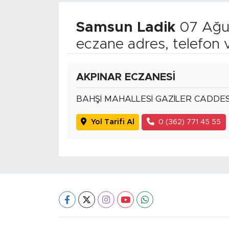
Samsun Ladik
07 Ağu
eczane adres, telefon 
AKPINAR ECZANESİ
BAHŞİ MAHALLESİ GAZİLER CADDES
Yol Tarifi Al
0 (362) 771 45 55