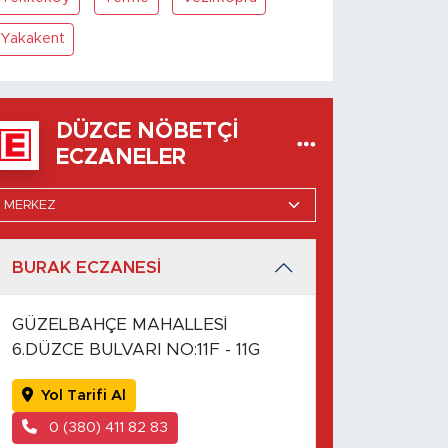
Yakakent
DÜZCE NÖBETÇI
ECZANELER
BURAK ECZANESİ
GÜZELBAHÇE MAHALLESİ
6.DÜZCE BULVARI NO:11F - 11G
Yol Tarifi Al
0 (380) 411 82 83