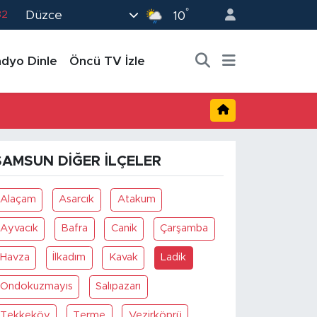
°
Düzce
82
10
02
dyo Dinle
Öncü TV İzle
19
18
19
0
SAMSUN DIĞER İLÇELER
Alaçam
Asarcık
Atakum
Ayvacık
Bafra
Canik
Çarşamba
Havza
İlkadım
Kavak
Ladik
Ondokuzmayıs
Salıpazarı
Tekkeköy
Terme
Vezirköprü