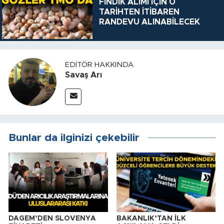
FINDIK ALIMI İÇİN O
TARİHTEN İTİBAREN
RANDEVU ALINABİLECEK
EDITÖR HAKKINDA
Savaş Arı
Bunlar da ilginizi çekebilir
DAGEM’DEN SLOVENYA
BAKANLIK’TAN İLK