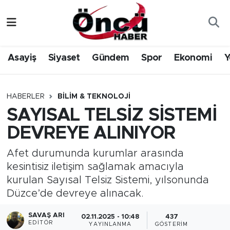
Asayiş
Düzce Nöbetçi Eczaneler
Asayiş
Siyaset
Gündem
Spor
Ekonomi
Y
Gündem
Düzce Hava Durumu
Sağlık & Çevre
Düzce Namaz Vakitleri
HABERLER
BILIM & TEKNOLOJI
SAYISAL TELSİZ SİSTEMİ
Spor
Düzce Trafik Yoğunluk Haritası
DEVREYE ALINIYOR
Siyaset
Süper Lig Puan Durumu ve Fikstür
Afet durumunda kurumlar arasında
kesintisiz iletişim sağlamak amacıyla
Yerel Haber
Tüm Manşetler
kurulan Sayısal Telsiz Sistemi, yılsonunda
Düzce’de devreye alınacak.
Öncü Radyo Dinle
Son Dakika Haberleri
SAVAŞ ARI
02.11.2025 - 10:48
437
Öncü TV İzle
Haber Arşivi
EDITÖR
YAYINLANMA
GÖSTERIM