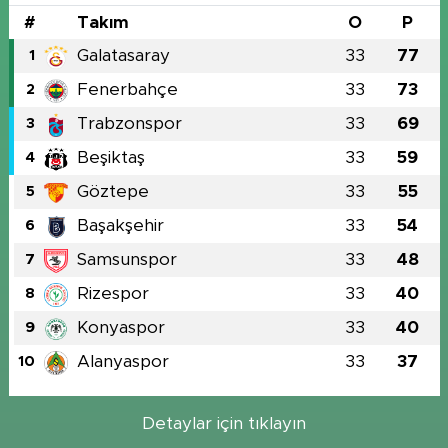
#
Takım
O
P
Galatasaray
33
77
1
Fenerbahçe
33
73
2
Trabzonspor
33
69
3
Beşiktaş
33
59
4
Göztepe
33
55
5
Başakşehir
33
54
6
Samsunspor
33
48
7
Rizespor
33
40
8
Konyaspor
33
40
9
Alanyaspor
33
37
10
Detaylar için tıklayın