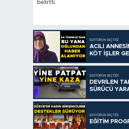
belirtti.
EDITÖRÜN SEÇTIĞI
ACILI ANNES
KÖT İŞLER GE
EDITÖRÜN SEÇTIĞI
DEVRİLEN TA
SÜRÜCÜ YAR
EDITÖRÜN SEÇTIĞI
EĞİTİM PROG