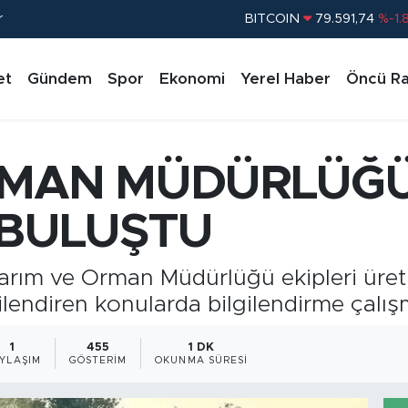
r
DOLAR
45,43620
%0.
EURO
53,38690
%0.
et
Gündem
Spor
Ekonomi
Yerel Haber
Öncü Ra
STERLİN
61,60380
%0.
G.ALTIN
6862,09000
%0.
BİST100
14.598,00
%
RMAN MÜDÜRLÜĞÜ 
BITCOIN
79.591,74
%-1.
 BULUŞTU
arım ve Orman Müdürlüğü ekipleri üretic
ilendiren konularda bilgilendirme çalış
1
455
1 DK
YLAŞIM
GÖSTERIM
OKUNMA SÜRESI