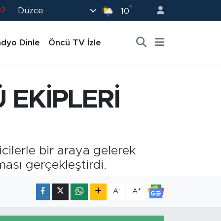
°
Düzce
02
10
19
dyo Dinle
Öncü TV İzle
18
19
0
EKİPLERİ
82
ilerle bir araya gelerek
ması gerçekleştirdi.
-
+
A
A