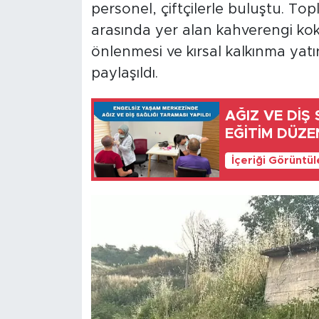
personel, çiftçilerle buluştu. Top
arasında yer alan kahverengi kok
önlenmesi ve kırsal kalkınma yatır
paylaşıldı.
AĞIZ VE DİŞ
EĞİTİM DÜZE
İçeriği Görüntü