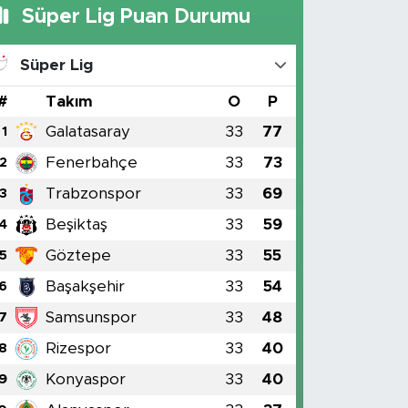
Süper Lig Puan Durumu
Süper Lig
#
Takım
O
P
Galatasaray
33
77
1
Fenerbahçe
33
73
2
Trabzonspor
33
69
3
Beşiktaş
33
59
4
Göztepe
33
55
5
Başakşehir
33
54
6
Samsunspor
33
48
7
Rizespor
33
40
8
Konyaspor
33
40
9