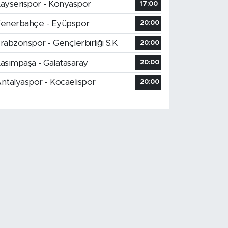
ayserispor - Konyaspor
17:00
enerbahçe - Eyüpspor
20:00
rabzonspor - Gençlerbirliği S.K.
20:00
asımpaşa - Galatasaray
20:00
ntalyaspor - Kocaelispor
20:00