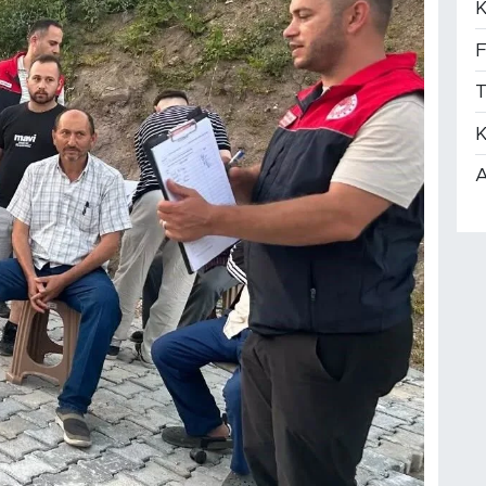
K
F
T
K
A