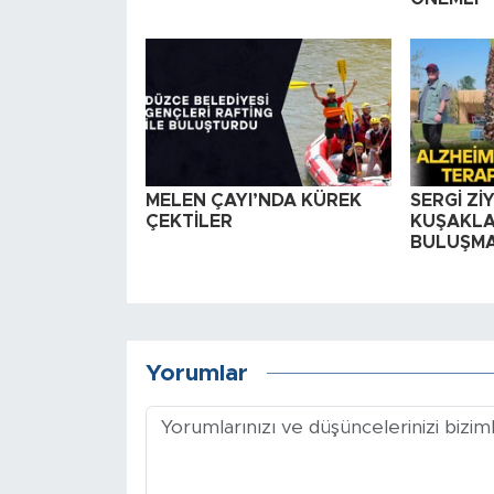
MELEN ÇAYI’NDA KÜREK
SERGİ Zİ
ÇEKTİLER
KUŞAKLA
BULUŞM
Yorumlar