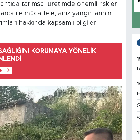
1
lantıda tarımsal üretimde önemli riskler
arca ile mücadele, anız yangınlarının
ımları hakkında kapsamlı bilgiler
 SAĞLIĞINI KORUMAYA YÖNELİK
NLENDİ
1
R
le
1
F
G
S
1