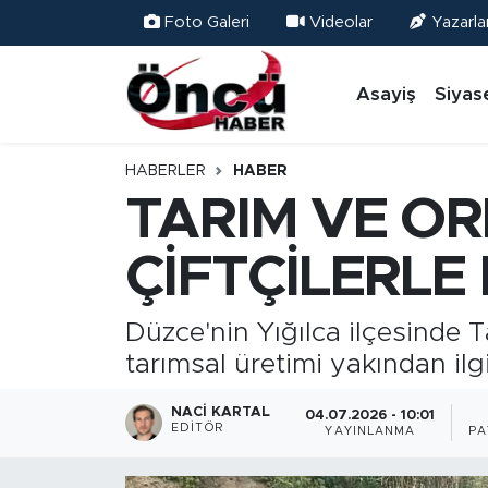
Foto Galeri
Videolar
Yazarla
Asayiş
Düzce Nöbetçi Eczaneler
Asayiş
Siyas
Gündem
Düzce Hava Durumu
HABERLER
HABER
Sağlık & Çevre
Düzce Namaz Vakitleri
TARIM VE O
Spor
Düzce Trafik Yoğunluk Haritası
ÇİFTÇİLERLE
Siyaset
Süper Lig Puan Durumu ve Fikstür
Düzce'nin Yığılca ilçesinde T
tarımsal üretimi yakından ilg
Yerel Haber
Tüm Manşetler
NACI KARTAL
Öncü Radyo Dinle
Son Dakika Haberleri
04.07.2026 - 10:01
EDITÖR
YAYINLANMA
PA
Öncü TV İzle
Haber Arşivi