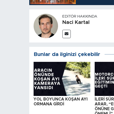
EDITÖR HAKKINDA
Naci Kartal
Bunlar da ilginizi çekebilir
YOL BOYUNCA KOŞAN AYI
İLERİ SÜ
ORMANA GİRDİ
ARAR, “E
ÖNÜNE G
ÖNEMLİ”