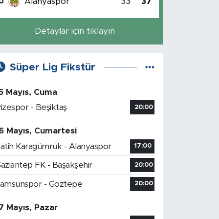
Alanyaspor
33
37
0
Detaylar için tıklayın
Süper Lig Fikstür
5 Mayıs, Cuma
izespor - Beşiktaş
20:00
6 Mayıs, Cumartesi
atih Karagümrük - Alanyaspor
17:00
aziantep FK - Başakşehir
20:00
amsunspor - Göztepe
20:00
7 Mayıs, Pazar