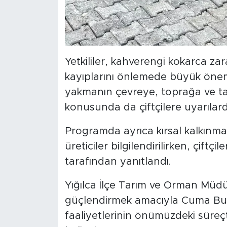
Yetkililer, kahverengi kokarca zar
kayıplarını önlemede büyük önem 
yakmanın çevreye, toprağa ve tar
konusunda da çiftçilere uyarılar
Programda ayrıca kırsal kalkınma 
üreticiler bilgilendirilirken, çiftçi
tarafından yanıtlandı.
Yığılca İlçe Tarım ve Orman Müdürl
güçlendirmek amacıyla Cuma Bul
faaliyetlerinin önümüzdeki süreçt