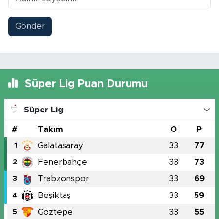
Gönder
Süper Lig Puan Durumu
Süper Lig
#
Takım
O
P
Galatasaray
33
77
1
Fenerbahçe
33
73
2
Trabzonspor
33
69
3
Beşiktaş
33
59
4
Göztepe
33
55
5