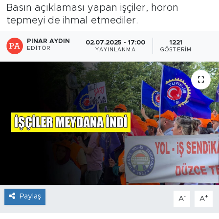
Basın açıklaması yapan işçiler, horon
tepmeyi de ihmal etmediler.
PINAR AYDIN
02.07.2025 - 17:00
1221
EDITÖR
YAYINLANMA
GÖSTERIM
Paylaş
-
+
A
A