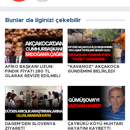
Bunlar da ilginizi çekebilir
AFİKO BAŞKANI UZUN:
“KAVANOZ” AKÇAKOCA
FINDIK FİYATI 280 TL
GÜNDEMİNİ BELİRLEDİ
OLARAK REVİZE EDİLMELİ
DAGEM’DEN SLOVENYA
ÇAYBÜKÜ KÖYÜ MUHTARI
ZİYARETİ
HAYATINI KAYBETTİ