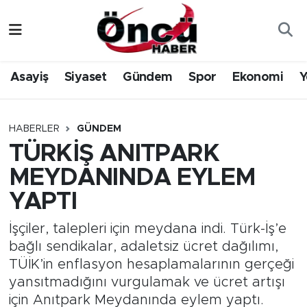
Asayiş
Düzce Nöbetçi Eczaneler
Asayiş
Siyaset
Gündem
Spor
Ekonomi
Y
Gündem
Düzce Hava Durumu
Sağlık & Çevre
Düzce Namaz Vakitleri
HABERLER
GÜNDEM
TÜRKİŞ ANITPARK
Spor
Düzce Trafik Yoğunluk Haritası
MEYDANINDA EYLEM
Siyaset
Süper Lig Puan Durumu ve Fikstür
YAPTI
Yerel Haber
Tüm Manşetler
İşçiler, talepleri için meydana indi. Türk-İş’e
bağlı sendikalar, adaletsiz ücret dağılımı,
Öncü Radyo Dinle
Son Dakika Haberleri
TÜİK’in enflasyon hesaplamalarının gerçeği
yansıtmadığını vurgulamak ve ücret artışı
Öncü TV İzle
Haber Arşivi
için Anıtpark Meydanında eylem yaptı.