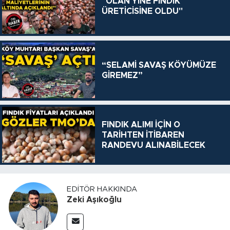
"OLAN YİNE FINDIK
ÜRETİCİSİNE OLDU"
“SELAMİ SAVAŞ KÖYÜMÜZE
GİREMEZ”
FINDIK ALIMI İÇİN O
TARİHTEN İTİBAREN
RANDEVU ALINABİLECEK
EDITÖR HAKKINDA
Zeki Aşıkoğlu