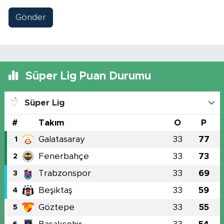
Gönder
Süper Lig Puan Durumu
Süper Lig
#
Takım
O
P
Galatasaray
33
77
1
Fenerbahçe
33
73
2
Trabzonspor
33
69
3
Beşiktaş
33
59
4
Göztepe
33
55
5