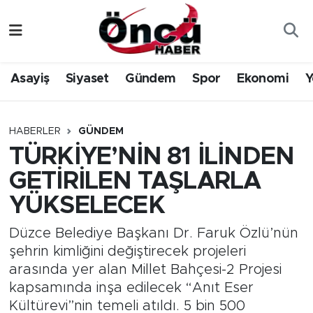
Asayiş
Düzce Nöbetçi Eczaneler
Asayiş
Siyaset
Gündem
Spor
Ekonomi
Y
Gündem
Düzce Hava Durumu
Sağlık & Çevre
Düzce Namaz Vakitleri
HABERLER
GÜNDEM
TÜRKİYE’NİN 81 İLİNDEN
Spor
Düzce Trafik Yoğunluk Haritası
GETİRİLEN TAŞLARLA
Siyaset
Süper Lig Puan Durumu ve Fikstür
YÜKSELECEK
Yerel Haber
Tüm Manşetler
Düzce Belediye Başkanı Dr. Faruk Özlü’nün
şehrin kimliğini değiştirecek projeleri
Öncü Radyo Dinle
Son Dakika Haberleri
arasında yer alan Millet Bahçesi-2 Projesi
kapsamında inşa edilecek “Anıt Eser
Öncü TV İzle
Haber Arşivi
Kültürevi”nin temeli atıldı. 5 bin 500