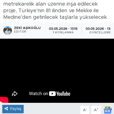
metrekarelik alan üzerine inşa edilecek
proje, Türkiye’nin 81 ilinden ve Mekke ile
Medine’den getirilecek taşlarla yükselecek.
ZEKI AŞIKOĞLU
03.05.2026 - 13:15
03.05.2026 - 13:2
EDITÖR
YAYINLANMA
GÜNCELLEME
Paylaş
-
+
A
A