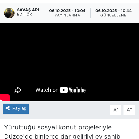
SAVAŞ ARI
06.10.2025 - 10:04
06.10.2025 - 10:44
EDITÖR
YAYINLANMA
GÜNCELLEME
Paylaş
-
+
A
A
Yürüttüğü sosyal konut projeleriyle
Düzce’de binlerce dar gelirliyi ev sahibi