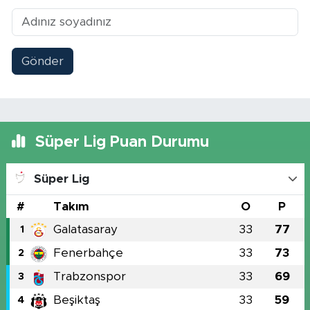
Gönder
Süper Lig Puan Durumu
Süper Lig
#
Takım
O
P
Galatasaray
33
77
1
Fenerbahçe
33
73
2
Trabzonspor
33
69
3
Beşiktaş
33
59
4