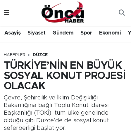
Asayiş
Düzce Nöbetçi Eczaneler
Asayiş
Siyaset
Gündem
Spor
Ekonomi
Y
Gündem
Düzce Hava Durumu
Sağlık & Çevre
Düzce Namaz Vakitleri
HABERLER
DÜZCE
TÜRKİYE’NİN EN BÜYÜK
Spor
Düzce Trafik Yoğunluk Haritası
SOSYAL KONUT PROJESİ
Siyaset
Süper Lig Puan Durumu ve Fikstür
OLACAK
Yerel Haber
Tüm Manşetler
Çevre, Şehircilik ve İklim Değişikliği
Bakanlığına bağlı Toplu Konut İdaresi
Öncü Radyo Dinle
Son Dakika Haberleri
Başkanlığı (TOKİ), tüm ülke genelinde
olduğu gibi Düzce’de de sosyal konut
Öncü TV İzle
Haber Arşivi
seferberliği başlatıyor.