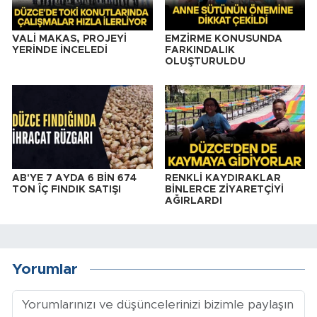
VALİ MAKAS, PROJEYİ
EMZİRME KONUSUNDA
YERİNDE İNCELEDİ
FARKINDALIK
OLUŞTURULDU
AB'YE 7 AYDA 6 BİN 674
RENKLİ KAYDIRAKLAR
TON ÎÇ FINDIK SATIŞI
BİNLERCE ZİYARETÇİYİ
AĞIRLARDI
Yorumlar