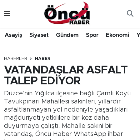
Asayiş
Düzce Nöbetçi Eczaneler
Asayiş
Siyaset
Gündem
Spor
Ekonomi
Y
Gündem
Düzce Hava Durumu
Sağlık & Çevre
Düzce Namaz Vakitleri
HABERLER
HABER
VATANDAŞLAR ASFALT
Spor
Düzce Trafik Yoğunluk Haritası
TALEP EDİYOR
Siyaset
Süper Lig Puan Durumu ve Fikstür
Düzce’nin Yığılca ilçesine bağlı Çamlı Köyü
Tavukpınarı Mahallesi sakinleri, yıllardır
Yerel Haber
Tüm Manşetler
asfaltlanmayan yol nedeniyle yaşadıkları
mağduriyeti yetkililere bir kez daha
Öncü Radyo Dinle
Son Dakika Haberleri
duyurmaya çalıştı. Mahalle sakini bir
vatandaş, Öncü Haber WhatsApp ihbar
Öncü TV İzle
Haber Arşivi