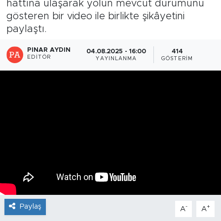
hattına ulaşarak yolun mevcut durumunu
gösteren bir video ile birlikte şikâyetini
paylaştı.
PINAR AYDIN
04.08.2025 - 16:00
414
EDITÖR
YAYINLANMA
GÖSTERIM
Paylaş
-
+
A
A