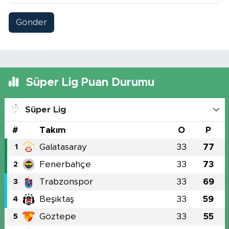
Gönder
Süper Lig Puan Durumu
Süper Lig
#
Takım
O
P
Galatasaray
33
77
1
Fenerbahçe
33
73
2
Trabzonspor
33
69
3
Beşiktaş
33
59
4
Göztepe
33
55
5