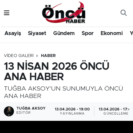
Asayiş
Düzce Nöbetçi Eczaneler
Asayiş
Siyaset
Gündem
Spor
Ekonomi
Y
Gündem
Düzce Hava Durumu
Sağlık & Çevre
Düzce Namaz Vakitleri
VIDEO GALERI
HABER
13 NİSAN 2026 ÖNCÜ
Spor
Düzce Trafik Yoğunluk Haritası
ANA HABER
Siyaset
Süper Lig Puan Durumu ve Fikstür
TUĞBA AKSOY'UN SUNUMUYLA ÖNCÜ
ANA HABER
Yerel Haber
Tüm Manşetler
TUĞBA AKSOY
13.04.2026 - 19:00
13.04.2026 - 17:4
Öncü Radyo Dinle
Son Dakika Haberleri
EDITÖR
YAYINLANMA
GÜNCELLEME
Öncü TV İzle
Haber Arşivi