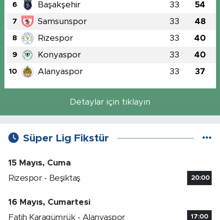
Başakşehir
33
54
6
Samsunspor
33
48
7
Rizespor
33
40
8
Konyaspor
33
40
9
Alanyaspor
33
37
10
Detaylar için tıklayın
Süper Lig Fikstür
15 Mayıs, Cuma
Rizespor - Beşiktaş
20:00
16 Mayıs, Cumartesi
Fatih Karagümrük - Alanyaspor
17:00