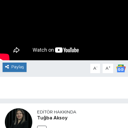
Paylaş
-
+
A
A
EDITÖR HAKKINDA
Tuğba Aksoy