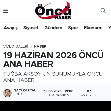
Asayiş
Düzce Nöbetçi Eczaneler
Asayiş
Siyaset
Gündem
Spor
Ekonomi
Y
Gündem
Düzce Hava Durumu
Sağlık & Çevre
Düzce Namaz Vakitleri
VIDEO GALERI
HABER
19 HAZİRAN 2026 ÖNCÜ
Spor
Düzce Trafik Yoğunluk Haritası
ANA HABER
Siyaset
Süper Lig Puan Durumu ve Fikstür
TUĞBA AKSOY'UN SUNUMUYLA ÖNCÜ
ANA HABER
Yerel Haber
Tüm Manşetler
NACI KARTAL
19.06.2026 - 19:00
87
Öncü Radyo Dinle
Son Dakika Haberleri
EDITÖR
YAYINLANMA
GÖSTERIM
Öncü TV İzle
Haber Arşivi