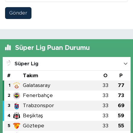
Gönder
Süper Lig Puan Durumu
Süper Lig
#
Takım
O
P
Galatasaray
33
77
1
Fenerbahçe
33
73
2
Trabzonspor
33
69
3
Beşiktaş
33
59
4
Göztepe
33
55
5