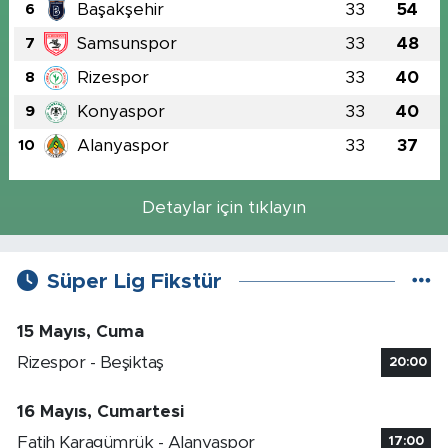
Başakşehir
33
54
6
Samsunspor
33
48
7
Rizespor
33
40
8
Konyaspor
33
40
9
Alanyaspor
33
37
10
Detaylar için tıklayın
Süper Lig Fikstür
15 Mayıs, Cuma
Rizespor - Beşiktaş
20:00
16 Mayıs, Cumartesi
Fatih Karagümrük - Alanyaspor
17:00