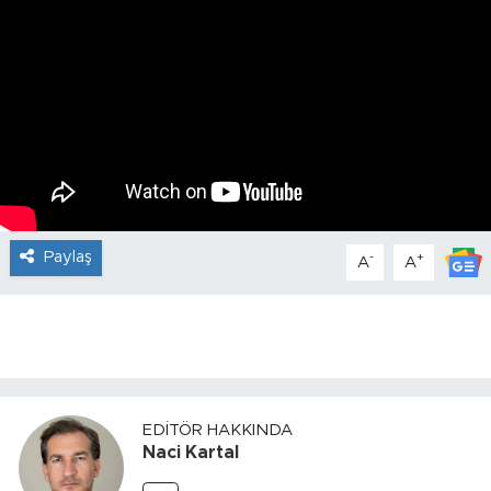
Paylaş
-
+
A
A
EDITÖR HAKKINDA
Naci Kartal