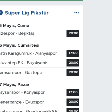
Süper Lig Fikstür
5 Mayıs, Cuma
izespor - Beşiktaş
20:00
6 Mayıs, Cumartesi
atih Karagümrük - Alanyaspor
17:00
aziantep FK - Başakşehir
20:00
amsunspor - Göztepe
20:00
7 Mayıs, Pazar
ayserispor - Konyaspor
17:00
enerbahçe - Eyüpspor
20:00
rabzonspor - Gençlerbirliği S.K.
20:00