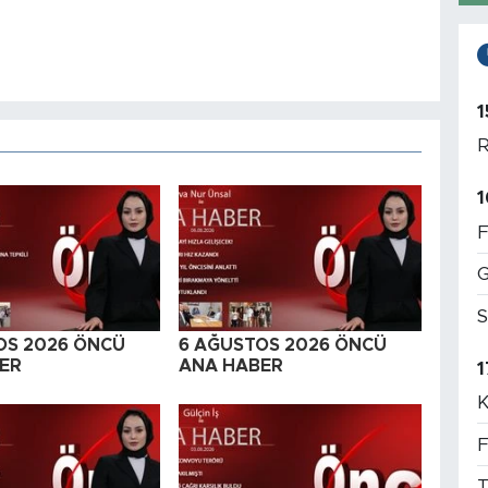
1
R
1
F
G
S
OS 2026 ÖNCÜ
6 AĞUSTOS 2026 ÖNCÜ
ER
ANA HABER
1
K
F
T