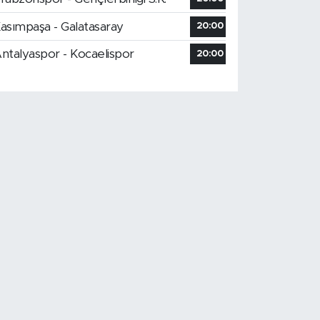
asımpaşa - Galatasaray
20:00
ntalyaspor - Kocaelispor
20:00