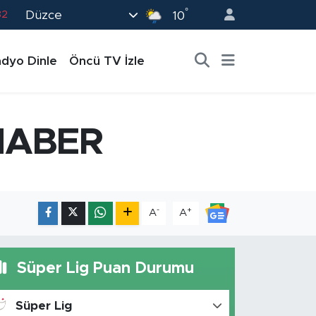
°
Düzce
82
10
02
dyo Dinle
Öncü TV İzle
19
18
19
HABER
0
-
+
A
A
Süper Lig Puan Durumu
Süper Lig