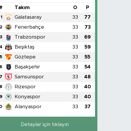
#
Takım
O
P
Galatasaray
33
77
1
Fenerbahçe
33
73
2
Trabzonspor
33
69
3
Beşiktaş
33
59
4
Göztepe
33
55
5
Başakşehir
33
54
6
Samsunspor
33
48
7
Rizespor
33
40
8
Konyaspor
33
40
9
Alanyaspor
33
37
0
Detaylar için tıklayın