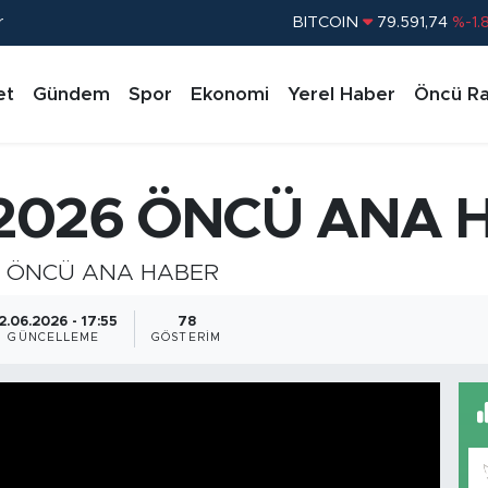
r
BITCOIN
79.591,74
%-1.
DOLAR
45,43620
%0.
et
Gündem
Spor
Ekonomi
Yerel Haber
Öncü Ra
EURO
53,38690
%0.
STERLİN
61,60380
%0.
G.ALTIN
6862,09000
%0.
 2026 ÖNCÜ ANA 
BİST100
14.598,00
%
 ÖNCÜ ANA HABER
2.06.2026 - 17:55
78
GÜNCELLEME
GÖSTERIM