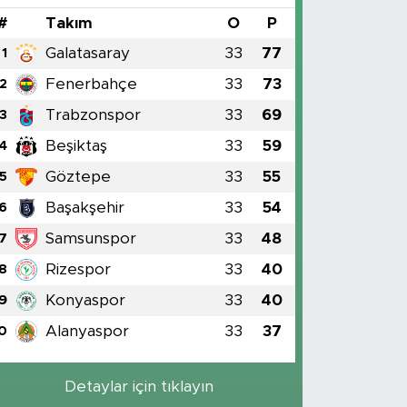
#
Takım
O
P
Galatasaray
33
77
1
Fenerbahçe
33
73
2
Trabzonspor
33
69
3
Beşiktaş
33
59
4
Göztepe
33
55
5
Başakşehir
33
54
6
Samsunspor
33
48
7
Rizespor
33
40
8
Konyaspor
33
40
9
Alanyaspor
33
37
0
Detaylar için tıklayın