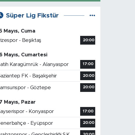
Süper Lig Fikstür
5 Mayıs, Cuma
izespor - Beşiktaş
20:00
6 Mayıs, Cumartesi
atih Karagümrük - Alanyaspor
17:00
aziantep FK - Başakşehir
20:00
amsunspor - Göztepe
20:00
7 Mayıs, Pazar
ayserispor - Konyaspor
17:00
enerbahçe - Eyüpspor
20:00
rabzonspor - Gençlerbirliği S.K.
20:00