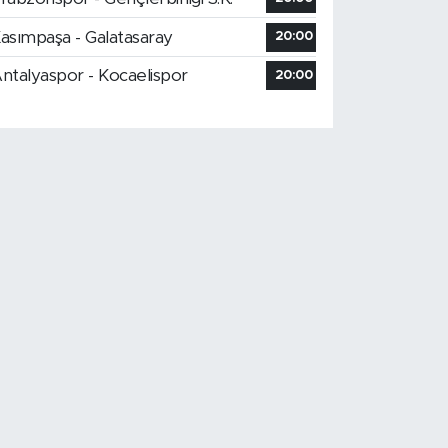
asımpaşa - Galatasaray
20:00
ntalyaspor - Kocaelispor
20:00