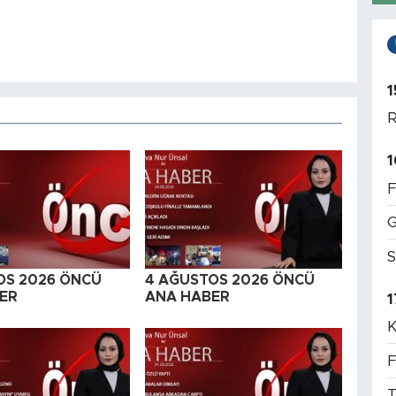
1
R
1
F
G
S
OS 2026 ÖNCÜ
4 AĞUSTOS 2026 ÖNCÜ
ER
ANA HABER
1
K
F
T