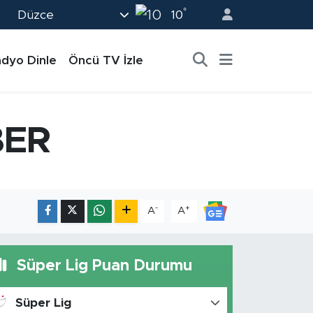
°
Düzce
10
dyo Dinle
Öncü TV İzle
BER
-
+
A
A
Süper Lig Puan Durumu
Süper Lig