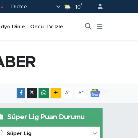
°
Düzce
82
10
02
dyo Dinle
Öncü TV İzle
19
18
19
ABER
0
-
+
A
A
Süper Lig Puan Durumu
Süper Lig