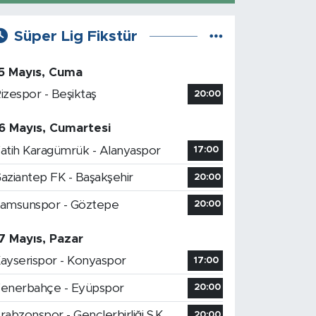
Süper Lig Fikstür
5 Mayıs, Cuma
izespor - Beşiktaş
20:00
6 Mayıs, Cumartesi
atih Karagümrük - Alanyaspor
17:00
aziantep FK - Başakşehir
20:00
amsunspor - Göztepe
20:00
7 Mayıs, Pazar
ayserispor - Konyaspor
17:00
enerbahçe - Eyüpspor
20:00
rabzonspor - Gençlerbirliği S.K.
20:00