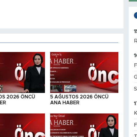
1
R
1
F
G
S
OS 2026 ÖNCÜ
5 AĞUSTOS 2026 ÖNCÜ
ER
ANA HABER
1
K
F
T