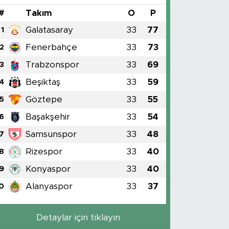
#
Takım
O
P
Galatasaray
33
77
1
Fenerbahçe
33
73
2
Trabzonspor
33
69
3
Beşiktaş
33
59
4
Göztepe
33
55
5
Başakşehir
33
54
6
Samsunspor
33
48
7
Rizespor
33
40
8
Konyaspor
33
40
9
Alanyaspor
33
37
0
Detaylar için tıklayın