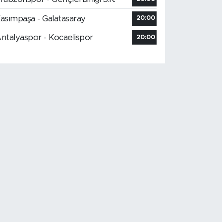
asımpaşa - Galatasaray
20:00
ntalyaspor - Kocaelispor
20:00