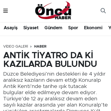
Asayiş
Düzce Nöbetçi Eczaneler
Asayiş
Siyaset
Gündem
Spor
Ekonomi
Y
Gündem
Düzce Hava Durumu
Sağlık & Çevre
Düzce Namaz Vakitleri
VIDEO GALERI
HABER
ANTİK TİYATRO DA Kİ
Spor
Düzce Trafik Yoğunluk Haritası
KAZILARDA BULUNDU
Siyaset
Süper Lig Puan Durumu ve Fikstür
Düzce Belediyesi’nin destekleri ile 4 yıldır
aralıksız kazıların devam ettiği Konuralp
Yerel Haber
Tüm Manşetler
Antik Kenti’nde tarihe ışık tutacak
bulgular elde edilmeye devam ediyor.
Öncü Radyo Dinle
Son Dakika Haberleri
Türkiye’de 12 ay aralıksız devam eden
sayılı kazılar arasında yer alan Konuralp’te
Öncü TV İzle
Haber Arşivi