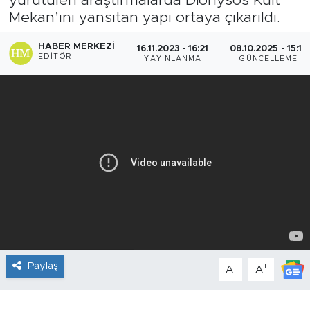
yürütülen araştırmalarda Dionysos Kült
Mekan’ını yansıtan yapı ortaya çıkarıldı.
HABER MERKEZI
16.11.2023 - 16:21
08.10.2025 - 15:16
EDITÖR
YAYINLANMA
GÜNCELLEME
Paylaş
-
+
A
A