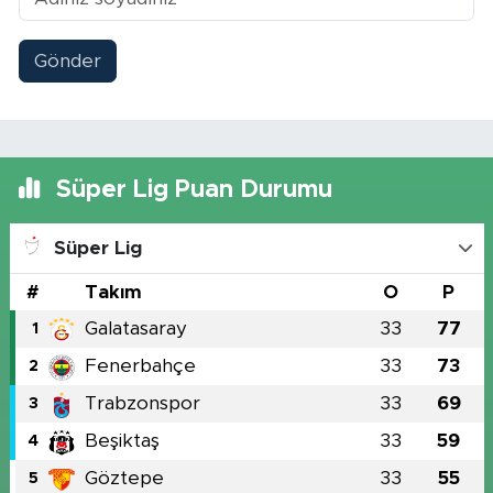
Gönder
Süper Lig Puan Durumu
Süper Lig
#
Takım
O
P
Galatasaray
33
77
1
Fenerbahçe
33
73
2
Trabzonspor
33
69
3
Beşiktaş
33
59
4
Göztepe
33
55
5