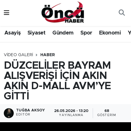
Asayiş
Düzce Nöbetçi Eczaneler
Asayiş
Siyaset
Gündem
Spor
Ekonomi
Y
Gündem
Düzce Hava Durumu
Sağlık & Çevre
Düzce Namaz Vakitleri
VIDEO GALERI
HABER
DÜZCELİLER BAYRAM
Spor
Düzce Trafik Yoğunluk Haritası
ALIŞVERİŞİ İÇİN AKIN
Siyaset
Süper Lig Puan Durumu ve Fikstür
AKIN D-MALL AVM’YE
GİTTİ
Yerel Haber
Tüm Manşetler
TUĞBA AKSOY
Öncü Radyo Dinle
Son Dakika Haberleri
26.05.2026 - 13:20
68
EDITÖR
YAYINLANMA
GÖSTERIM
Öncü TV İzle
Haber Arşivi