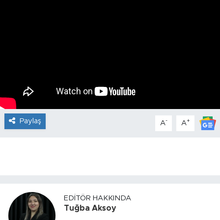
Paylaş
-
+
A
A
EDITÖR HAKKINDA
Tuğba Aksoy