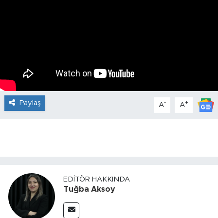
Paylaş
-
+
A
A
EDITÖR HAKKINDA
Tuğba Aksoy