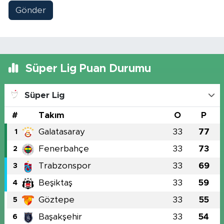
Gönder
Süper Lig Puan Durumu
Süper Lig
#
Takım
O
P
Galatasaray
33
77
1
Fenerbahçe
33
73
2
Trabzonspor
33
69
3
Beşiktaş
33
59
4
Göztepe
33
55
5
Başakşehir
33
54
6