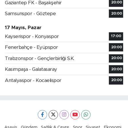
Gaziantep FK - Başakşehir
20:00
Samsunspor - Göztepe
20:00
17 Mayıs, Pazar
Kayserispor - Konyaspor
17:00
Fenerbahçe - Eyüpspor
20:00
Trabzonspor - Gençlerbirliği S.K.
20:00
Kasımpaşa - Galatasaray
20:00
Antalyaspor - Kocaelispor
20:00
Asayiş
Gündem
Sağlık & Çevre
Spor
Siyaset
Ekonomi