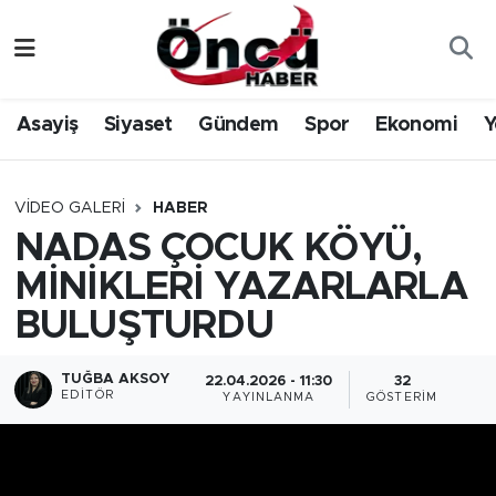
Asayiş
Düzce Nöbetçi Eczaneler
Asayiş
Siyaset
Gündem
Spor
Ekonomi
Y
Gündem
Düzce Hava Durumu
Sağlık & Çevre
Düzce Namaz Vakitleri
VIDEO GALERI
HABER
NADAS ÇOCUK KÖYÜ,
Spor
Düzce Trafik Yoğunluk Haritası
MİNİKLERİ YAZARLARLA
Siyaset
Süper Lig Puan Durumu ve Fikstür
BULUŞTURDU
Yerel Haber
Tüm Manşetler
TUĞBA AKSOY
22.04.2026 - 11:30
32
EDITÖR
YAYINLANMA
GÖSTERIM
Öncü Radyo Dinle
Son Dakika Haberleri
Öncü TV İzle
Haber Arşivi