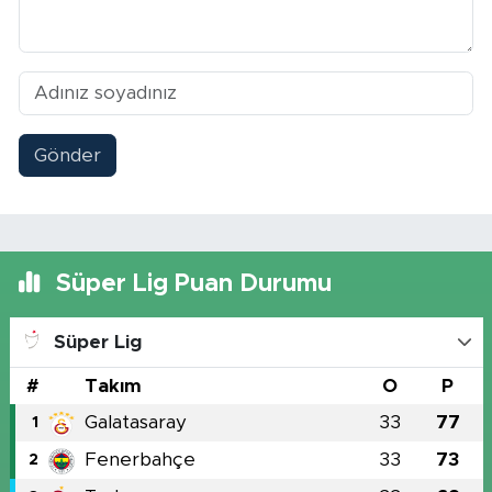
Gönder
Süper Lig Puan Durumu
Süper Lig
#
Takım
O
P
Galatasaray
33
77
1
Fenerbahçe
33
73
2