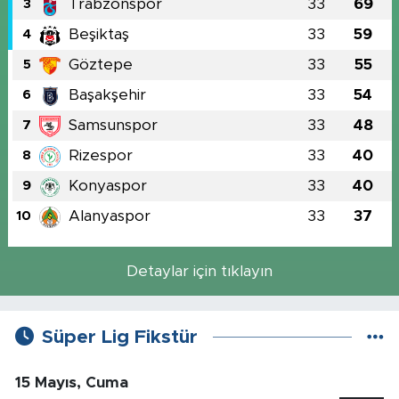
Trabzonspor
33
69
3
Beşiktaş
33
59
4
Göztepe
33
55
5
Başakşehir
33
54
6
Samsunspor
33
48
7
Rizespor
33
40
8
Konyaspor
33
40
9
Alanyaspor
33
37
10
Detaylar için tıklayın
Süper Lig Fikstür
15 Mayıs, Cuma