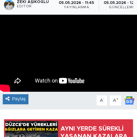
ZEKI AŞIKOĞLU
05.05.2026 - 11:45
05.05.2026 - 12:
EDITÖR
YAYINLANMA
GÜNCELLEME
Paylaş
-
+
A
A
AYNI YERDE SÜREKLİ
YAŞANAN KAZALARA