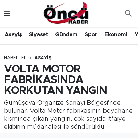
Asayiş
Düzce Nöbetçi Eczaneler
Asayiş
Siyaset
Gündem
Spor
Ekonomi
Y
Gündem
Düzce Hava Durumu
Sağlık & Çevre
Düzce Namaz Vakitleri
HABERLER
ASAYIŞ
VOLTA MOTOR
Spor
Düzce Trafik Yoğunluk Haritası
FABRİKASINDA
Siyaset
Süper Lig Puan Durumu ve Fikstür
KORKUTAN YANGIN
Yerel Haber
Tüm Manşetler
Gümüşova Organize Sanayi Bölgesi’nde
bulunan Volta Motor fabrikasının boyahane
Öncü Radyo Dinle
Son Dakika Haberleri
kısmında çıkan yangın, çok sayıda itfaiye
ekibinin müdahalesi ile söndürüldü.
Öncü TV İzle
Haber Arşivi