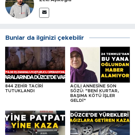
Bunlar da ilginizi çekebilir
844 ZEHİR TACİRİ
ACILI ANNESİNE SON
TUTUKLANDI
SÖZÜ: “BENİ KURTAR,
BAŞIMA KÖTÜ İŞLER
GELDİ”