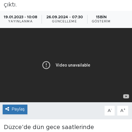
çıktı.
19.01.2023 - 10:08
26.09.2024 - 07:30
15BIN
YAYINLANMA
GÜNCELLEME
GÖSTERIM
Paylaş
-
+
A
A
Düzce’de dün gece saatlerinde