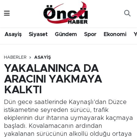
Asayiş
Düzce Nöbetçi Eczaneler
Asayiş
Siyaset
Gündem
Spor
Ekonomi
Y
Gündem
Düzce Hava Durumu
Sağlık & Çevre
Düzce Namaz Vakitleri
HABERLER
ASAYIŞ
YAKALANINCA DA
Spor
Düzce Trafik Yoğunluk Haritası
ARACINI YAKMAYA
Siyaset
Süper Lig Puan Durumu ve Fikstür
KALKTI
Yerel Haber
Tüm Manşetler
Dün gece saatlerinde Kaynaşlı’dan Düzce
istikametine seyreden sürücü, trafik
Öncü Radyo Dinle
Son Dakika Haberleri
ekiplerinin dur ihtarına uymayarak kaçmaya
başladı. Kovalamacanın ardından
Öncü TV İzle
Haber Arşivi
yakalanan sürücünün alkollü olduğu ortaya