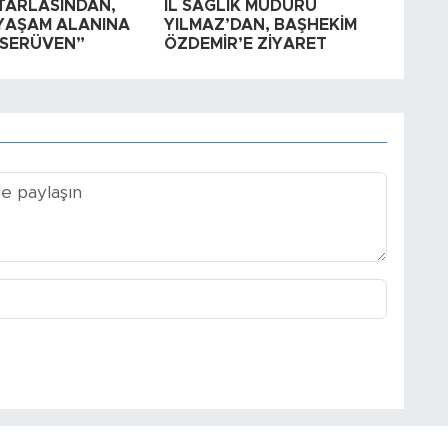
TARLASINDAN,
İL SAĞLIK MÜDÜRÜ
YAŞAM ALANINA
YILMAZ’DAN, BAŞHEKİM
SERÜVEN”
ÖZDEMİR’E ZİYARET