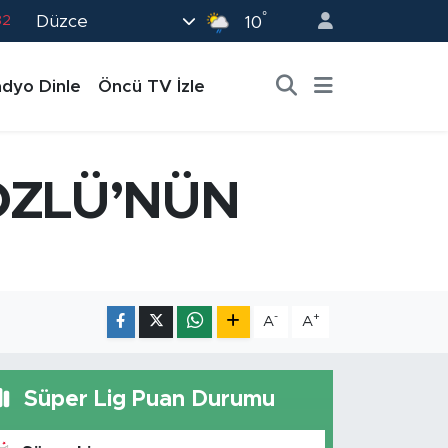
°
Düzce
82
10
02
dyo Dinle
Öncü TV İzle
19
18
19
ÖZLÜ’NÜN
0
-
+
A
A
Süper Lig Puan Durumu