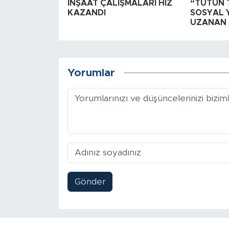
İNŞAAT ÇALIŞMALARI HIZ
“TÜTÜN 
KAZANDI
SOSYAL 
UZANAN 
Yorumlar
Gönder