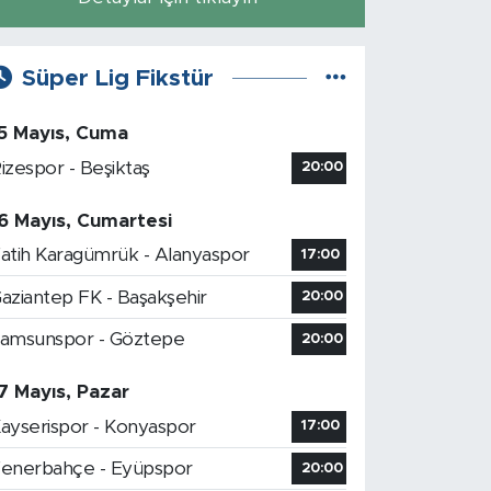
Süper Lig Fikstür
5 Mayıs, Cuma
izespor - Beşiktaş
20:00
6 Mayıs, Cumartesi
atih Karagümrük - Alanyaspor
17:00
aziantep FK - Başakşehir
20:00
amsunspor - Göztepe
20:00
7 Mayıs, Pazar
ayserispor - Konyaspor
17:00
enerbahçe - Eyüpspor
20:00