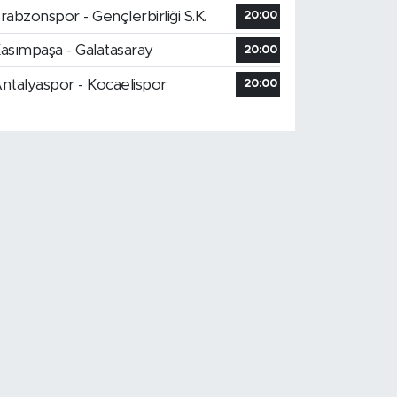
rabzonspor - Gençlerbirliği S.K.
20:00
asımpaşa - Galatasaray
20:00
ntalyaspor - Kocaelispor
20:00