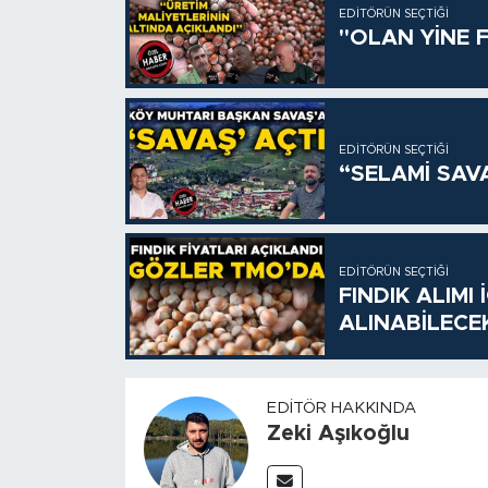
EDITÖRÜN SEÇTIĞI
"OLAN YİNE F
EDITÖRÜN SEÇTIĞI
“SELAMİ SAV
EDITÖRÜN SEÇTIĞI
FINDIK ALIMI
ALINABİLECE
EDITÖR HAKKINDA
Zeki Aşıkoğlu