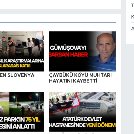
T
K
A
EN SLOVENYA
ÇAYBÜKÜ KÖYÜ MUHTARI
HAYATINI KAYBETTİ