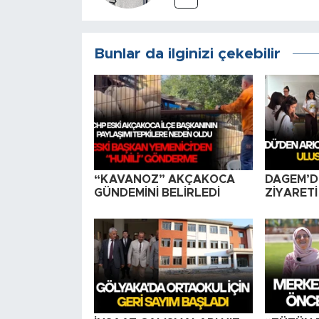
Bunlar da ilginizi çekebilir
“KAVANOZ” AKÇAKOCA
DAGEM’D
GÜNDEMİNİ BELİRLEDİ
ZİYARETİ