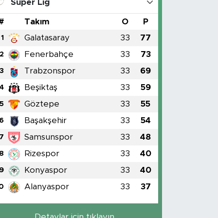
Süper Lig
#
Takım
O
P
Galatasaray
33
77
1
Fenerbahçe
33
73
2
Trabzonspor
33
69
3
Beşiktaş
33
59
4
Göztepe
33
55
5
Başakşehir
33
54
6
Samsunspor
33
48
7
Rizespor
33
40
8
Konyaspor
33
40
9
Alanyaspor
33
37
0
Detaylar için tıklayın