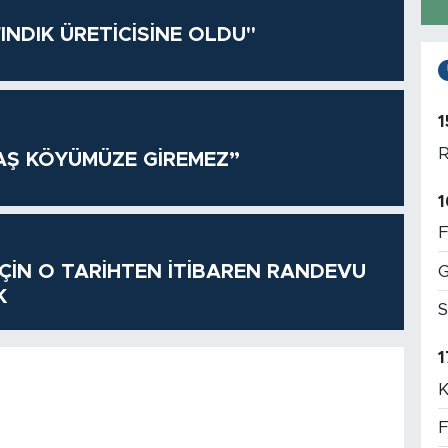
INDIK ÜRETİCİSİNE OLDU"
1
R
AŞ KÖYÜMÜZE GİREMEZ”
1
F
 İÇİN O TARİHTEN İTİBAREN RANDEVU
G
K
S
1
K
F