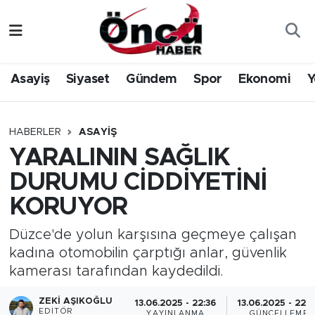
Asayiş
Düzce Nöbetçi Eczaneler
Asayiş
Siyaset
Gündem
Spor
Ekonomi
Y
Gündem
Düzce Hava Durumu
Sağlık & Çevre
Düzce Namaz Vakitleri
HABERLER
ASAYIŞ
YARALININ SAĞLIK
Spor
Düzce Trafik Yoğunluk Haritası
DURUMU CİDDİYETİNİ
Siyaset
Süper Lig Puan Durumu ve Fikstür
KORUYOR
Yerel Haber
Tüm Manşetler
Düzce'de yolun karşısına geçmeye çalışan
kadına otomobilin çarptığı anlar, güvenlik
Öncü Radyo Dinle
Son Dakika Haberleri
kamerası tarafından kaydedildi.
ZEKI AŞIKOĞLU
Öncü TV İzle
Haber Arşivi
13.06.2025 - 22:36
13.06.2025 - 22:
EDITÖR
YAYINLANMA
GÜNCELLEME