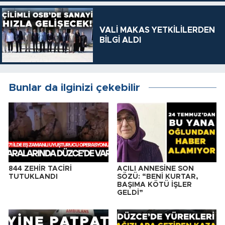
VALİ MAKAS YETKİLİLERDEN
BİLGİ ALDI
Bunlar da ilginizi çekebilir
844 ZEHİR TACİRİ
ACILI ANNESİNE SON
TUTUKLANDI
SÖZÜ: “BENİ KURTAR,
BAŞIMA KÖTÜ İŞLER
GELDİ”