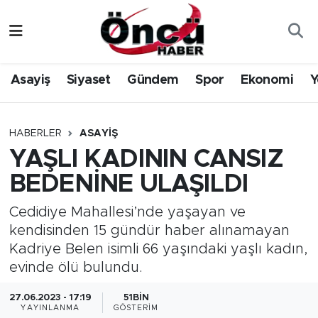
Asayiş
Düzce Nöbetçi Eczaneler
Asayiş
Siyaset
Gündem
Spor
Ekonomi
Y
Gündem
Düzce Hava Durumu
Sağlık & Çevre
Düzce Namaz Vakitleri
HABERLER
ASAYIŞ
YAŞLI KADININ CANSIZ
Spor
Düzce Trafik Yoğunluk Haritası
BEDENİNE ULAŞILDI
Siyaset
Süper Lig Puan Durumu ve Fikstür
Cedidiye Mahallesi’nde yaşayan ve
kendisinden 15 gündür haber alınamayan
Yerel Haber
Tüm Manşetler
Kadriye Belen isimli 66 yaşındaki yaşlı kadın,
evinde ölü bulundu.
Öncü Radyo Dinle
Son Dakika Haberleri
27.06.2023 - 17:19
51BIN
Öncü TV İzle
Haber Arşivi
YAYINLANMA
GÖSTERIM