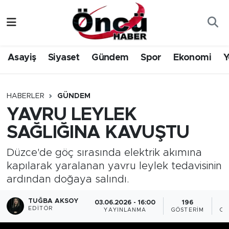
Asayiş
Düzce Nöbetçi Eczaneler
Asayiş
Siyaset
Gündem
Spor
Ekonomi
Y
Gündem
Düzce Hava Durumu
Sağlık & Çevre
Düzce Namaz Vakitleri
HABERLER
GÜNDEM
YAVRU LEYLEK
Spor
Düzce Trafik Yoğunluk Haritası
SAĞLIĞINA KAVUŞTU
Siyaset
Süper Lig Puan Durumu ve Fikstür
Düzce'de göç sırasında elektrik akımına
kapılarak yaralanan yavru leylek tedavisinin
Yerel Haber
Tüm Manşetler
ardından doğaya salındı.
Öncü Radyo Dinle
Son Dakika Haberleri
TUĞBA AKSOY
03.06.2026 - 16:00
196
EDITÖR
YAYINLANMA
GÖSTERIM
OK
Öncü TV İzle
Haber Arşivi