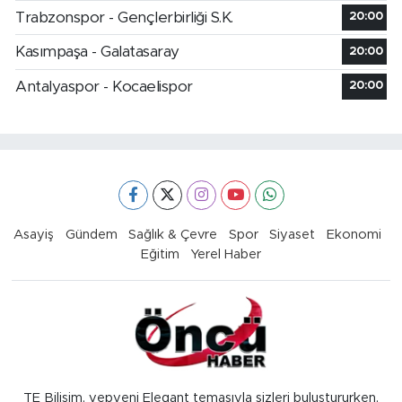
Trabzonspor - Gençlerbirliği S.K.
20:00
Kasımpaşa - Galatasaray
20:00
Antalyaspor - Kocaelispor
20:00
Asayiş
Gündem
Sağlık & Çevre
Spor
Siyaset
Ekonomi
Eğitim
Yerel Haber
TE Bilişim, yepyeni Elegant temasıyla sizleri buluştururken,