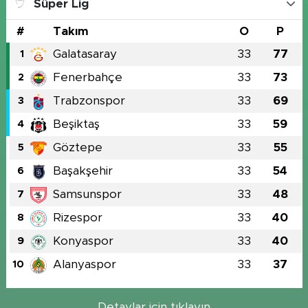
Süper Lig
#
Takım
O
P
Galatasaray
33
77
1
Fenerbahçe
33
73
2
Trabzonspor
33
69
3
Beşiktaş
33
59
4
Göztepe
33
55
5
Başakşehir
33
54
6
Samsunspor
33
48
7
Rizespor
33
40
8
Konyaspor
33
40
9
Alanyaspor
33
37
10
Detaylar için tıklayın