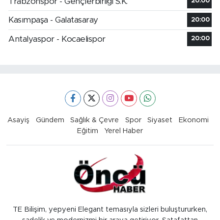
Trabzonspor - Gençlerbirliği S.K.
20:00
Kasımpaşa - Galatasaray
20:00
Antalyaspor - Kocaelispor
20:00
Asayiş
Gündem
Sağlık & Çevre
Spor
Siyaset
Ekonomi
Eğitim
Yerel Haber
TE Bilişim, yepyeni Elegant temasıyla sizleri buluştururken,