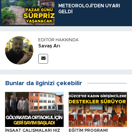
METEOROLOJİ’DEN UYARI
GELDİ
EDITÖR HAKKINDA
Savaş Arı
Bunlar da ilginizi çekebilir
İNŞAAT ÇALIŞMALARI HIZ
EĞİTİM PROGRAMI