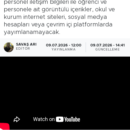
personel iletişim bilgileri ile öğrenci ve
personele ait görüntülü içerikler, okul ve
kurum internet siteleri, sosyal medya
hesapları veya çevrim içi platformlarda
yayımlanamayacak.
SAVAŞ ARI
09.07.2026 - 12:00
09.07.2026 - 14:41
EDITÖR
YAYINLANMA
GÜNCELLEME