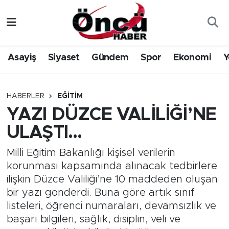
Asayiş
Düzce Nöbetçi Eczaneler
Asayiş
Siyaset
Gündem
Spor
Ekonomi
Y
Gündem
Düzce Hava Durumu
Sağlık & Çevre
Düzce Namaz Vakitleri
HABERLER
EĞITIM
YAZI DÜZCE VALİLİĞİ’NE
Spor
Düzce Trafik Yoğunluk Haritası
ULAŞTI…
Siyaset
Süper Lig Puan Durumu ve Fikstür
Milli Eğitim Bakanlığı kişisel verilerin
korunması kapsamında alınacak tedbirlere
Yerel Haber
Tüm Manşetler
ilişkin Düzce Valiliği’ne 10 maddeden oluşan
bir yazı gönderdi. Buna göre artık sınıf
Öncü Radyo Dinle
Son Dakika Haberleri
listeleri, öğrenci numaraları, devamsızlık ve
başarı bilgileri, sağlık, disiplin, veli ve
Öncü TV İzle
Haber Arşivi