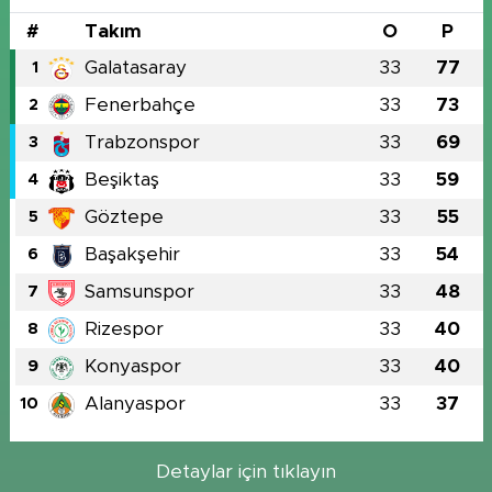
#
Takım
O
P
Galatasaray
33
77
1
Fenerbahçe
33
73
2
Trabzonspor
33
69
3
Beşiktaş
33
59
4
Göztepe
33
55
5
Başakşehir
33
54
6
Samsunspor
33
48
7
Rizespor
33
40
8
Konyaspor
33
40
9
Alanyaspor
33
37
10
Detaylar için tıklayın