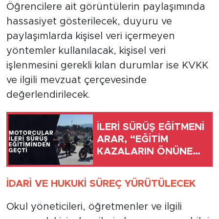
Öğrencilere ait görüntülerin paylaşımında
hassasiyet gösterilecek, duyuru ve
paylaşımlarda kişisel veri içermeyen
yöntemler kullanılacak, kişisel veri
işlenmesini gerekli kılan durumlar ise KVKK
ve ilgili mevzuat çerçevesinde
değerlendirilecek.
İLERİ SÜRÜŞ EĞİTMENİ
ARAR, “EĞİTİM
KAZALARIN ÖNÜNE
GEÇMEK İÇİN ÖNEMLİ”
İDARİ VE HUKUKİ SÜREÇ YÜRÜTÜLECEK
Okul yöneticileri, öğretmenler ve ilgili