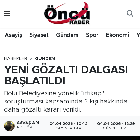
Asayiş
Düzce Nöbetçi Eczaneler
Asayiş
Siyaset
Gündem
Spor
Ekonomi
Y
Gündem
Düzce Hava Durumu
Sağlık & Çevre
Düzce Namaz Vakitleri
HABERLER
GÜNDEM
YENİ GÖZALTI DALGASI
Spor
Düzce Trafik Yoğunluk Haritası
BAŞLATILDI
Siyaset
Süper Lig Puan Durumu ve Fikstür
Bolu Belediyesine yönelik "irtikap"
soruşturması kapsamında 3 kişi hakkında
Yerel Haber
Tüm Manşetler
daha gözaltı kararı verildi.
Öncü Radyo Dinle
Son Dakika Haberleri
SAVAŞ ARI
04.04.2026 - 10:42
04.04.2026 - 12:29
EDITÖR
YAYINLANMA
GÜNCELLEME
Öncü TV İzle
Haber Arşivi