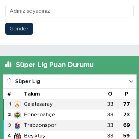
Gönder
Süper Lig Puan Durumu
Süper Lig
#
Takım
O
P
Galatasaray
33
77
1
Fenerbahçe
33
73
2
Trabzonspor
33
69
3
Beşiktaş
33
59
4