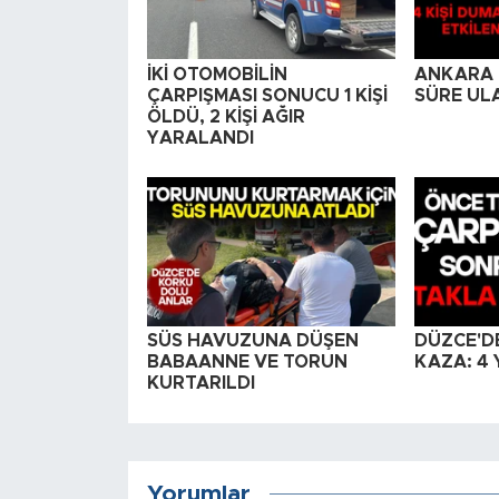
İKİ OTOMOBİLİN
ANKARA İ
ÇARPIŞMASI SONUCU 1 KİŞİ
SÜRE UL
ÖLDÜ, 2 KİŞİ AĞIR
YARALANDI
SÜS HAVUZUNA DÜŞEN
DÜZCE'D
BABAANNE VE TORUN
KAZA: 4 
KURTARILDI
Yorumlar