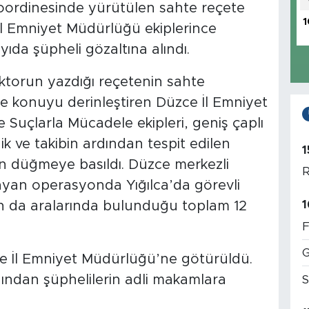
oordinesinde yürütülen sahte reçete
1
 Emniyet Müdürlüğü ekiplerince
da şüpheli gözaltına alındı.
oktorun yazdığı reçetenin sahte
e konuyu derinleştiren Düzce İl Emniyet
 Suçlarla Mücadele ekipleri, geniş çaplı
ik ve takibin ardından tespit edilen
1
çin düğmeye basıldı. Düzce merkezli
R
ayan operasyonda Yığılca’da görevli
1
ının da aralarında bulunduğu toplam 12
F
G
ce İl Emniyet Müdürlüğü’ne götürüldü.
dından şüphelilerin adli makamlara
S