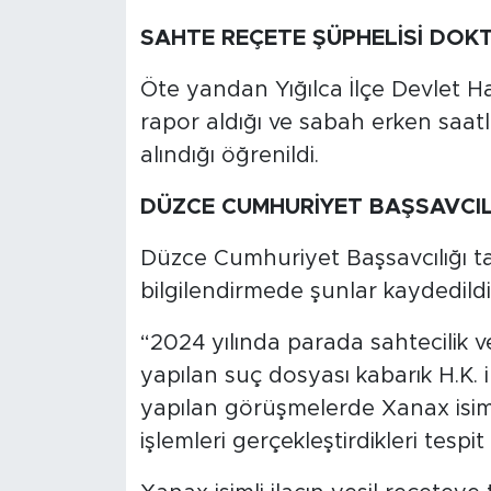
SAHTE REÇETE ŞÜPHELİSİ DOK
Öte yandan Yığılca İlçe Devlet Ha
rapor aldığı ve sabah erken saat
alındığı öğrenildi.
DÜZCE CUMHURİYET BAŞSAVCIL
Düzce Cumhuriyet Başsavcılığı ta
bilgilendirmede şunlar kaydedildi
“2024 yılında parada sahtecilik v
yapılan suç dosyası kabarık H.K. 
yapılan görüşmelerde Xanax isiml
işlemleri gerçekleştirdikleri tespit 