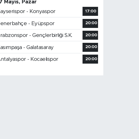
7 Mayıs, Pazar
ayserispor - Konyaspor
17:00
enerbahçe - Eyüpspor
20:00
rabzonspor - Gençlerbirliği S.K.
20:00
asımpaşa - Galatasaray
20:00
ntalyaspor - Kocaelispor
20:00