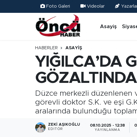
Foto Galeri
Videolar
Yazarla
Asayiş
Düzce Nöbetçi Eczaneler
Asayiş
Siyas
Gündem
Düzce Hava Durumu
HABERLER
ASAYIŞ
Sağlık & Çevre
Düzce Namaz Vakitleri
YIĞILCA’DA 
Spor
Düzce Trafik Yoğunluk Haritası
GÖZALTINDA
Siyaset
Süper Lig Puan Durumu ve Fikstür
Düzce merkezli düzenlenen v
görevli doktor S.K. ve eşi G.K
Yerel Haber
Tüm Manşetler
aralarında bulunduğu toplam 
Öncü Radyo Dinle
Son Dakika Haberleri
ZEKI AŞIKOĞLU
08.10.2025 - 12:38
0
EDITÖR
YAYINLANMA
Öncü TV İzle
Haber Arşivi