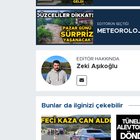
EDITÖRÜN SEÇTIĞI
METEOROLOJİ
EDITÖR HAKKINDA
Zeki Aşıkoğlu
Bunlar da ilginizi çekebilir