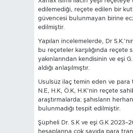
Xanax isimli ilacın yeşil reçeteye
edilemediği, reçete edilen bir ku
güvencesi bulunmayan birine ecza
edilmiştir.
Yapılan incelemelerde, Dr S.K.’nı
bu reçeteler karşılığında reçete s
yakınlarından kendisinin ve eşi G.
aldığı anlaşılmıştır.
Usulsüz ilaç temin eden ve para 
N.E, H.K, Ö.K, H.K’nin reçete sahibi
araştırmalarda; şahısların herhang
bulunmadığı tespit edilmiştir.
Şüpheli Dr. S.K ve eşi G.K 2023–20
hesaplarına çok sayıda para trans