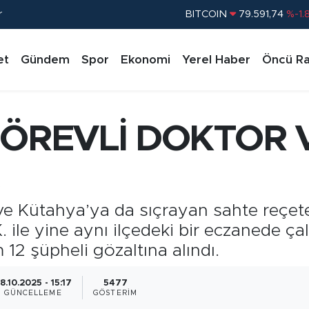
r
BITCOIN
79.591,74
%-1.
DOLAR
45,43620
%0.
et
Gündem
Spor
Ekonomi
Yerel Haber
Öncü Ra
EURO
53,38690
%0.
STERLİN
61,60380
%0.
G.ALTIN
6862,09000
%0.
GÖREVLİ DOKTOR 
BİST100
14.598,00
%
e Kütahya’ya da sıçrayan sahte reçet
. ile yine aynı ilçedeki bir eczanede ça
12 şüpheli gözaltına alındı.
8.10.2025 - 15:17
5477
GÜNCELLEME
GÖSTERIM