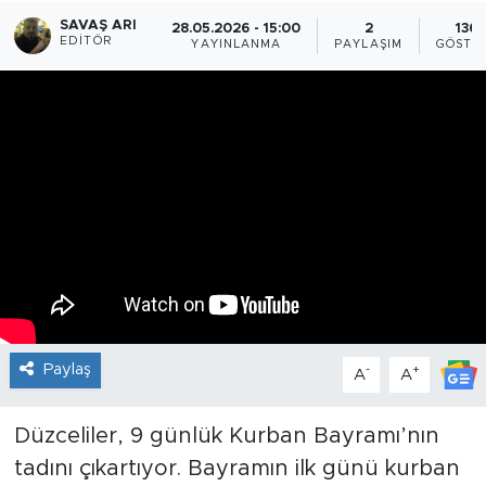
SAVAŞ ARI
28.05.2026 - 15:00
2
1368
EDITÖR
YAYINLANMA
PAYLAŞIM
GÖSTE
Paylaş
-
+
A
A
Düzceliler, 9 günlük Kurban Bayramı’nın
tadını çıkartıyor. Bayramın ilk günü kurban