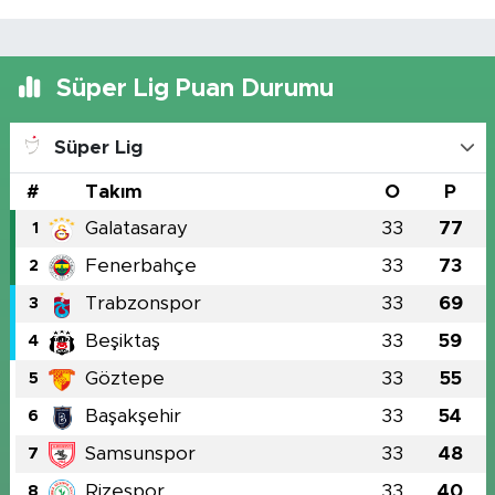
Süper Lig Puan Durumu
Süper Lig
#
Takım
O
P
Galatasaray
33
77
1
Fenerbahçe
33
73
2
Trabzonspor
33
69
3
Beşiktaş
33
59
4
Göztepe
33
55
5
Başakşehir
33
54
6
Samsunspor
33
48
7
Rizespor
33
40
8