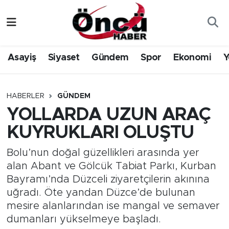
Asayiş
Düzce Nöbetçi Eczaneler
Asayiş
Siyaset
Gündem
Spor
Ekonomi
Y
Gündem
Düzce Hava Durumu
Sağlık & Çevre
Düzce Namaz Vakitleri
HABERLER
GÜNDEM
YOLLARDA UZUN ARAÇ
Spor
Düzce Trafik Yoğunluk Haritası
KUYRUKLARI OLUŞTU
Siyaset
Süper Lig Puan Durumu ve Fikstür
Bolu’nun doğal güzellikleri arasında yer
alan Abant ve Gölcük Tabiat Parkı, Kurban
Yerel Haber
Tüm Manşetler
Bayramı’nda Düzceli ziyaretçilerin akınına
uğradı. Öte yandan Düzce’de bulunan
Öncü Radyo Dinle
Son Dakika Haberleri
mesire alanlarından ise mangal ve semaver
dumanları yükselmeye başladı.
Öncü TV İzle
Haber Arşivi