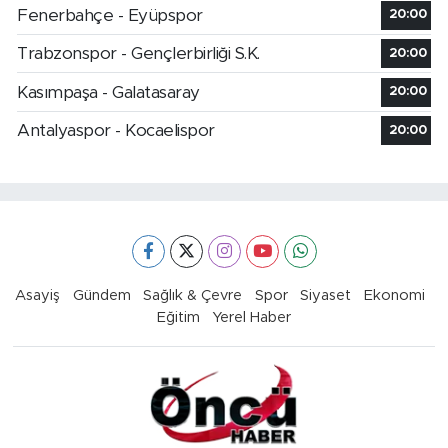
Fenerbahçe - Eyüpspor
20:00
Trabzonspor - Gençlerbirliği S.K.
20:00
Kasımpaşa - Galatasaray
20:00
Antalyaspor - Kocaelispor
20:00
Asayiş
Gündem
Sağlık & Çevre
Spor
Siyaset
Ekonomi
Eğitim
Yerel Haber