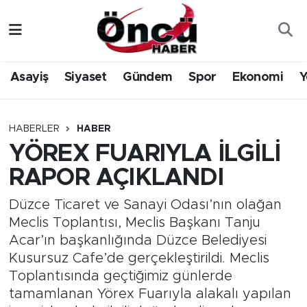
Asayiş
Düzce Nöbetçi Eczaneler
Asayiş
Siyaset
Gündem
Spor
Ekonomi
Y
Gündem
Düzce Hava Durumu
Sağlık & Çevre
Düzce Namaz Vakitleri
HABERLER
HABER
YÖREX FUARIYLA İLGİLİ
Spor
Düzce Trafik Yoğunluk Haritası
RAPOR AÇIKLANDI
Siyaset
Süper Lig Puan Durumu ve Fikstür
Düzce Ticaret ve Sanayi Odası’nın olağan
Meclis Toplantısı, Meclis Başkanı Tanju
Yerel Haber
Tüm Manşetler
Acar’ın başkanlığında Düzce Belediyesi
Kusursuz Cafe’de gerçekleştirildi. Meclis
Öncü Radyo Dinle
Son Dakika Haberleri
Toplantısında geçtiğimiz günlerde
tamamlanan Yörex Fuarıyla alakalı yapılan
Öncü TV İzle
Haber Arşivi