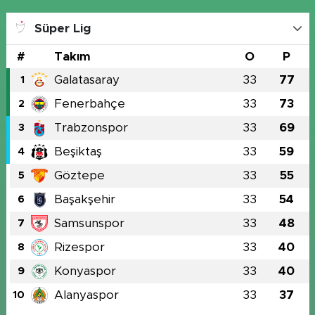
Süper Lig
#
Takım
O
P
Galatasaray
33
77
1
Fenerbahçe
33
73
2
Trabzonspor
33
69
3
Beşiktaş
33
59
4
Göztepe
33
55
5
Başakşehir
33
54
6
Samsunspor
33
48
7
Rizespor
33
40
8
Konyaspor
33
40
9
Alanyaspor
33
37
10