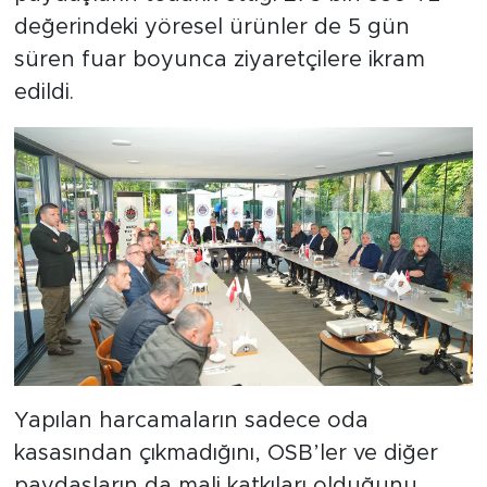
değerindeki yöresel ürünler de 5 gün
süren fuar boyunca ziyaretçilere ikram
edildi.
Yapılan harcamaların sadece oda
kasasından çıkmadığını, OSB’ler ve diğer
paydaşların da mali katkıları olduğunu