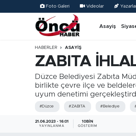
Foto Galeri
Videolar
Yazarla
Asayiş
Düzce Nöbetçi Eczaneler
Asayiş
Siyas
Gündem
Düzce Hava Durumu
HABERLER
ASAYIŞ
Sağlık & Çevre
Düzce Namaz Vakitleri
ZABITA İHLA
Spor
Düzce Trafik Yoğunluk Haritası
Düzce Belediyesi Zabıta Müdü
birlikte çevre ilçe ve belde
Siyaset
Süper Lig Puan Durumu ve Fikstür
uyum denetimi gerçekleştird
Yerel Haber
Tüm Manşetler
#Düzce
#ZABITA
#Belediye
Öncü Radyo Dinle
Son Dakika Haberleri
21.06.2023 - 16:01
10BIN
YAYINLANMA
GÖSTERIM
Öncü TV İzle
Haber Arşivi