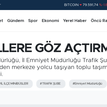
r
DOLAR
45,43620
%0.
EURO
53,38690
%0.
et
Gündem
Spor
Ekonomi
Yerel Haber
Öncü Ra
STERLİN
61,60380
%0.
G.ALTIN
6862,09000
%0.
BİST100
14.598,00
%
LLERE GÖZ AÇTIR
BITCOIN
79.591,74
%-1.
rlüğü, İl Emniyet Müdürlüğü Trafik Şu
lerden merkeze yolcu taşıyan toplu taşı
i.
#İL İLÇE MİNİBÜSLERİ
#TRAFİK ŞUBE
#Emniyet Müdürlüğü