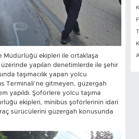
K
F
T
K
 Müdürlüğü ekipleri ile ortaklaşa
A
zerinde yapılan denetimlerde ile şehir
asında taşımacılık yapan yolcu
büs Terminali’ne gitmeyen, güzergah
lem yapıldı. Şoförlere yolcu taşıma
rlüğü ekipleri, minibüs şoförlerinin idari
 araç sürücülerini güzergah konusunda