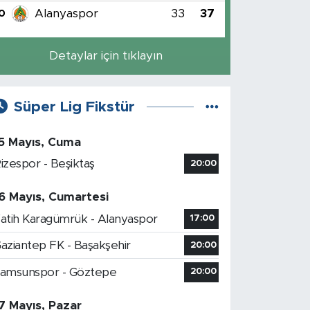
Alanyaspor
33
37
0
Detaylar için tıklayın
Süper Lig Fikstür
5 Mayıs, Cuma
izespor - Beşiktaş
20:00
6 Mayıs, Cumartesi
atih Karagümrük - Alanyaspor
17:00
aziantep FK - Başakşehir
20:00
amsunspor - Göztepe
20:00
7 Mayıs, Pazar