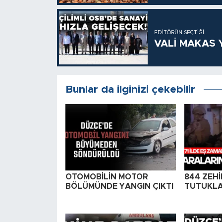
EDITÖRÜN SEÇTIĞI
VALİ MAKAS Y
Bunlar da ilginizi çekebilir
OTOMOBİLİN MOTOR
844 ZEHİ
BÖLÜMÜNDE YANGIN ÇIKTI
TUTUKLA