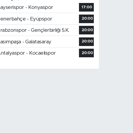
ayserispor - Konyaspor
17:00
enerbahçe - Eyüpspor
20:00
rabzonspor - Gençlerbirliği S.K.
20:00
asımpaşa - Galatasaray
20:00
ntalyaspor - Kocaelispor
20:00