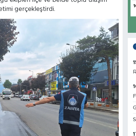
1
imi gerçekleştirdi.
1
R
1
F
G
S
1