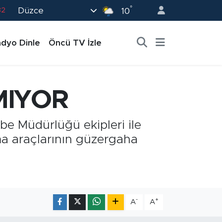
°
Düzce
02
10
19
dyo Dinle
Öncü TV İzle
18
19
0
MIYOR
82
be Müdürlüğü ekipleri ile
ma araçlarının güzergaha
-
+
A
A