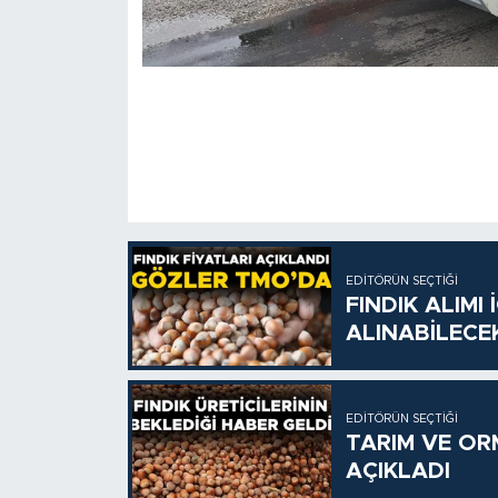
EDITÖRÜN SEÇTIĞI
FINDIK ALIMI
ALINABİLECE
EDITÖRÜN SEÇTIĞI
TARIM VE OR
AÇIKLADI