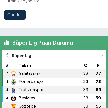
Gönder
Süper Lig Puan Durumu
Süper Lig
#
Takım
O
P
Galatasaray
33
77
1
Fenerbahçe
33
73
2
Trabzonspor
33
69
3
Beşiktaş
33
59
4
Göztepe
33
55
5