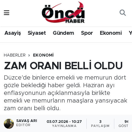
Asayiş
Düzce Nöbetçi Eczaneler
Asayiş
Siyaset
Gündem
Spor
Ekonomi
Y
Gündem
Düzce Hava Durumu
Sağlık & Çevre
Düzce Namaz Vakitleri
HABERLER
EKONOMI
ZAM ORANI BELLİ OLDU
Spor
Düzce Trafik Yoğunluk Haritası
Düzce’de binlerce emekli ve memurun dört
Siyaset
Süper Lig Puan Durumu ve Fikstür
gözle beklediği haber geldi. Haziran ayı
enflasyonunun açıklanmasıyla birlikte
Yerel Haber
Tüm Manşetler
emekli ve memurların maaşlara yansıyacak
zam oranı belli oldu.
Öncü Radyo Dinle
Son Dakika Haberleri
SAVAŞ ARI
03.07.2026 - 10:27
3
962
EDITÖR
YAYINLANMA
PAYLAŞIM
GÖSTE
Öncü TV İzle
Haber Arşivi