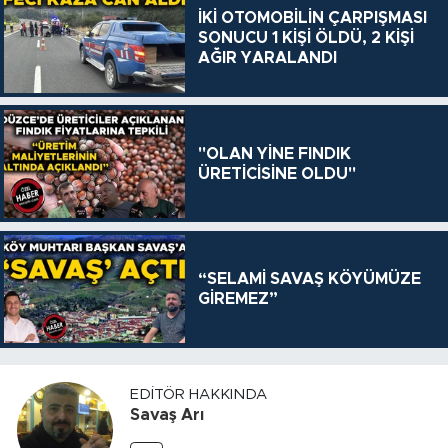
İKİ OTOMOBİLİN ÇARPIŞMASI
SONUCU 1 KİŞİ ÖLDÜ, 2 KİŞİ
AĞIR YARALANDI
"OLAN YİNE FINDIK
ÜRETİCİSİNE OLDU"
“SELAMİ SAVAŞ KÖYÜMÜZE
GİREMEZ”
EDITÖR HAKKINDA
Savaş Arı