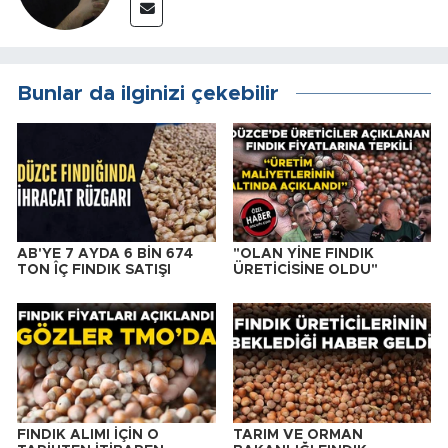
Bunlar da ilginizi çekebilir
AB'YE 7 AYDA 6 BİN 674
"OLAN YİNE FINDIK
TON ÎÇ FINDIK SATIŞI
ÜRETİCİSİNE OLDU"
FINDIK ALIMI İÇİN O
TARIM VE ORMAN