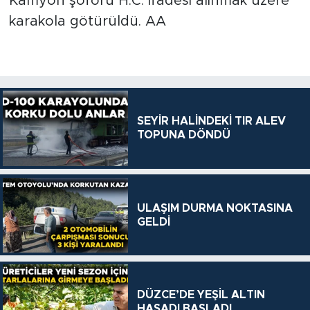
Kamyon şoförü H.C. ifadesi alınmak üzere
karakola götürüldü. AA
SEYİR HALİNDEKİ TIR ALEV
TOPUNA DÖNDÜ
ULAŞIM DURMA NOKTASINA
GELDİ
DÜZCE’DE YEŞİL ALTIN
HASADI BAŞLADI