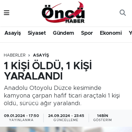
Asayiş
Düzce Nöbetçi Eczaneler
Asayiş
Siyaset
Gündem
Spor
Ekonomi
Y
Gündem
Düzce Hava Durumu
Sağlık & Çevre
Düzce Namaz Vakitleri
HABERLER
ASAYIŞ
1 KİŞİ ÖLDÜ, 1 KİŞİ
Spor
Düzce Trafik Yoğunluk Haritası
YARALANDI
Siyaset
Süper Lig Puan Durumu ve Fikstür
Anadolu Otoyolu Düzce kesiminde
kamyona çarpan hafif ticari araçtaki 1 kişi
Yerel Haber
Tüm Manşetler
öldü, sürücü ağır yaralandı.
Öncü Radyo Dinle
Son Dakika Haberleri
09.01.2024 - 17:50
24.09.2024 - 23:45
14BIN
YAYINLANMA
GÜNCELLEME
GÖSTERIM
Öncü TV İzle
Haber Arşivi