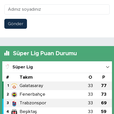
Gönder
Süper Lig Puan Durumu
Süper Lig
#
Takım
O
P
Galatasaray
33
77
1
Fenerbahçe
33
73
2
Trabzonspor
33
69
3
Beşiktaş
33
59
4