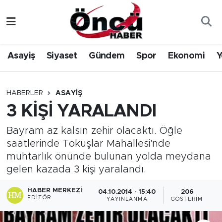
Asayiş
Düzce Nöbetçi Eczaneler
Asayiş
Siyaset
Gündem
Spor
Ekonomi
Y
Gündem
Düzce Hava Durumu
Sağlık & Çevre
Düzce Namaz Vakitleri
HABERLER
ASAYIŞ
3 KİŞİ YARALANDI
Spor
Düzce Trafik Yoğunluk Haritası
Bayram az kalsın zehir olacaktı. Öğle
Siyaset
Süper Lig Puan Durumu ve Fikstür
saatlerinde Tokuşlar Mahallesi'nde
muhtarlık önünde bulunan yolda meydana
Yerel Haber
Tüm Manşetler
gelen kazada 3 kişi yaralandı.
Öncü Radyo Dinle
Son Dakika Haberleri
HABER MERKEZI
04.10.2014 - 15:40
206
EDITÖR
YAYINLANMA
GÖSTERIM
Öncü TV İzle
Haber Arşivi