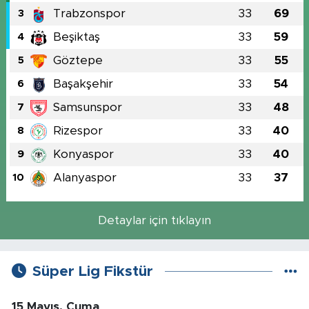
Trabzonspor
33
69
3
Beşiktaş
33
59
4
Göztepe
33
55
5
Başakşehir
33
54
6
Samsunspor
33
48
7
Rizespor
33
40
8
Konyaspor
33
40
9
Alanyaspor
33
37
10
Detaylar için tıklayın
Süper Lig Fikstür
15 Mayıs, Cuma